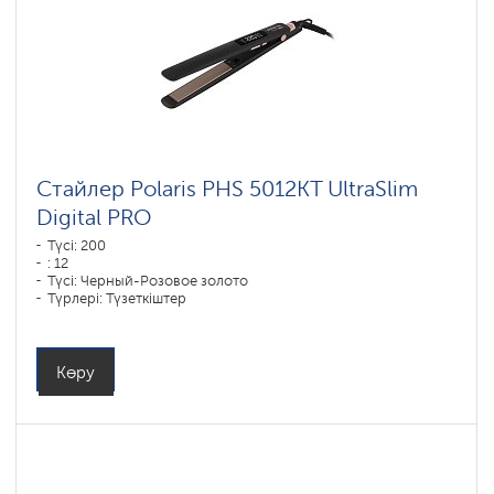
Стайлер Polaris PHS 5012KT UltraSlim
Digital PRO
Түсі: 200
: 12
Түсі: Черный-Розовое золото
Түрлері: Түзеткіштер
Пластиналар жабыны материалы: DUO CERAMIC
Қуаты, Вт: 45
Көру