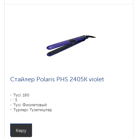
Стайлер Polaris PHS 2405K violet
Түсі: 180
: 5
Түсі: Фиолетовый
Түрлері: Түзеткіштер
Қуаты, Вт: 35
Көру