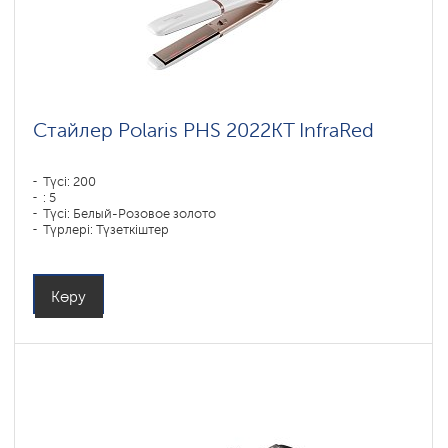
Стайлер Polaris PHS 2022KT InfraRed
Түсі: 200
: 5
Түсі: Белый-Розовое золото
Түрлері: Түзеткіштер
Пластиналар жабыны материалы: DUO CERAMIC
Қуаты, Вт: 50
Көру