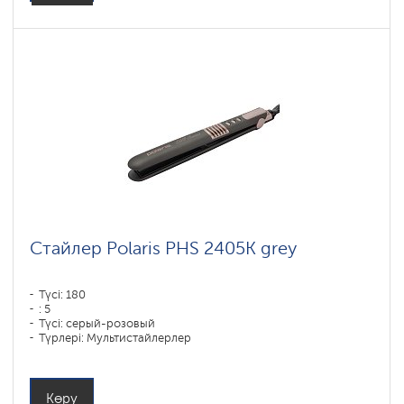
Стайлер Polaris PHS 2405K grey
Түсі: 180
: 5
Түсі: серый-розовый
Түрлері: Мультистайлерлер
Пластиналар жабыны материалы: Пластик
Қуаты, Вт: 35
Көру