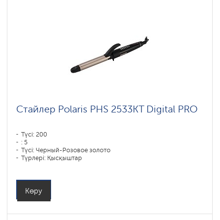
Стайлер Polaris PHS 2533KT Digital PRO
Түсі: 200
: 5
Түсі: Черный-Розовое золото
Түрлері: Қысқыштар
Пластиналар жабыны материалы: DUO CERAMIC
Қуаты, Вт: 50
Көру