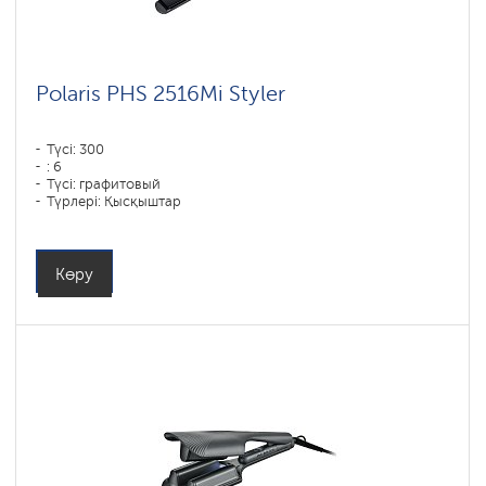
Polaris PHS 2516Mi Styler
Түсі: 300
: 6
Түсі: графитовый
Түрлері: Қысқыштар
Қуаты, Вт: 80
Көру