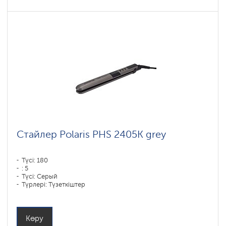
Стайлер Polaris PHS 2405K grey
Түсі: 180
: 5
Түсі: Серый
Түрлері: Түзеткіштер
Қуаты, Вт: 35
Көру