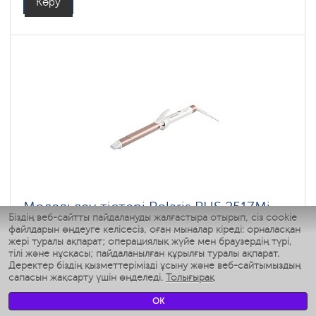
Көру
Модельдеу тістері Polaris PHS 2517Mi
Біздің веб-сайтты пайдалануды жалғастыра отырып, сіз cookie
файлдарын өңдеуге келісесіз, оған мыналар кіреді: орналасқан
жері туралы ақпарат; операциялық жүйе мен браузердің түрі,
: 4
тілі және нұсқасы; пайдаланылған құрылғы туралы ақпарат.
Түсі: белый-розовое золото
Деректер біздің қызметтерімізді ұсыну және веб-сайтымыздың
Қуаты, Вт: 45
сапасын жақсарту үшін өңделеді.
Толығырақ
OK
Көру