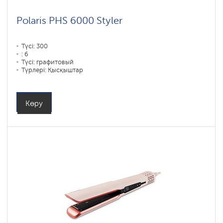
Polaris PHS 6000 Styler
Түсі: 300
: 6
Түсі: графитовый
Түрлері: Қысқыштар
Қуаты, Вт: 1450
Көру