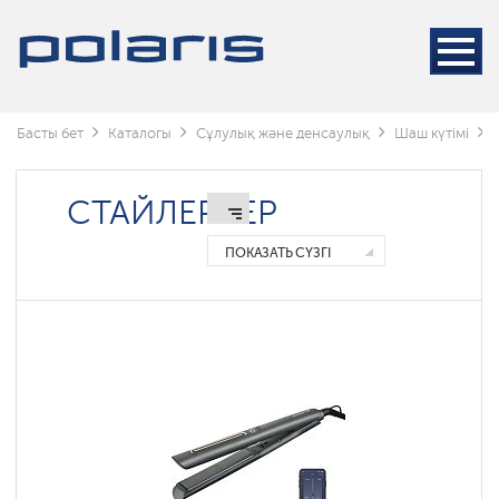
Стайлерлер
Фендер
Тарақ
фендер
Басты бет
Каталогы
Сұлулық және денсаулық
Шаш күтімі
Выпрямители
СТАЙЛЕРЛЕР
Электрощипцы
ПОКАЗАТЬ СҮЗГІ