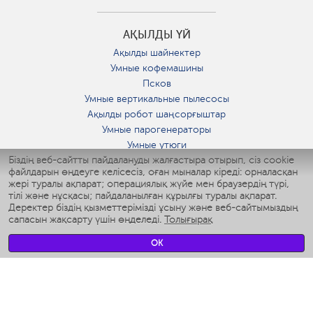
АҚЫЛДЫ ҮЙ
Ақылды шайнектер
Умные кофемашины
Псков
Умные вертикальные пылесосы
Ақылды робот шаңсорғыштар
Умные парогенераторы
Умные утюги
Біздің веб-сайтты пайдалануды жалғастыра отырып, сіз cookie
Умные аэрогрили
файлдарын өңдеуге келісесіз, оған мыналар кіреді: орналасқан
Умные мультиварки
жері туралы ақпарат; операциялық жүйе мен браузердің түрі,
Умные блендеры
тілі және нұсқасы; пайдаланылған құрылғы туралы ақпарат.
Ақылды дымқылдатқыштар
Деректер біздің қызметтерімізді ұсыну және веб-сайтымыздың
сапасын жақсарту үшін өңделеді.
Толығырақ
Умные вентиляторы
Умные ирригаторы
OK
Жуынатын бөлменің ақылды таразы
Умные роботы-мойщики окон
Ақылды мультипісіргіш
Мерч Polaris IQ Home