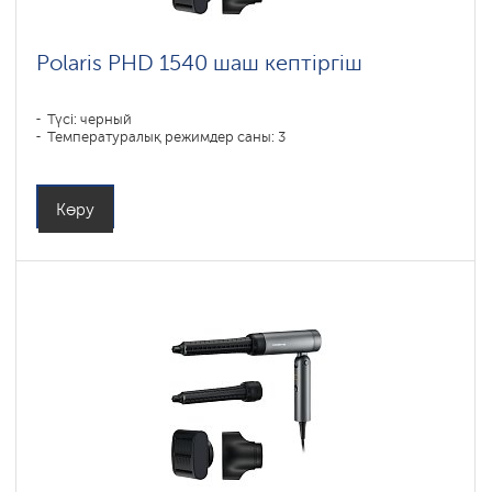
Polaris PHD 1540 шаш кептіргіш
Түсі: черный
Температуралық режимдер саны: 3
Көру