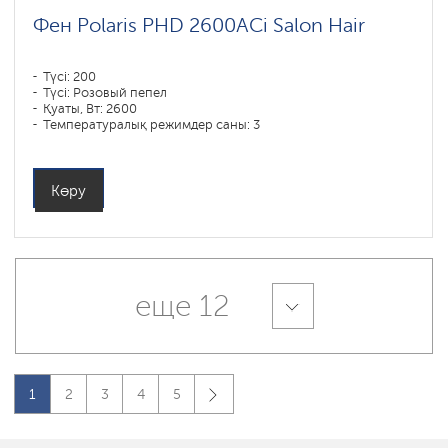
Фен Polaris PHD 2600AСi Salon Hair
Түсі: 200
Түсі: Розовый пепел
Қуаты, Вт: 2600
Температуралық режимдер саны: 3
Көру
еще 12
1
2
3
4
5