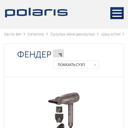
Стайлерлер
Фендер
Тарақ
фендер
Басты бет
Каталогы
Сұлулық және денсаулық
Шаш күтімі
Фены
ФЕНДЕР
складные
ПОКАЗАТЬ СҮЗГІ