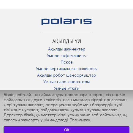
АҚЫЛДЫ ҮЙ
Ақылды шайнектер
Умные кофемашины
Псков
Умные вертикальные пылесосы
Ақылды робот шаңсорғыштар
Умные парогенераторы
Умные утюги
Біздің веб-сайтты пайдалануды жалғастыра отырып, сіз cookie
Умные аэрогрили
файлдарын өңдеуге келісесіз, оған мыналар кіреді: орналасқан
Умные мультиварки
жері туралы ақпарат; операциялық жүйе мен браузердің түрі,
Умные блендеры
тілі және нұсқасы; пайдаланылған құрылғы туралы ақпарат.
Ақылды дымқылдатқыштар
Деректер біздің қызметтерімізді ұсыну және веб-сайтымыздың
сапасын жақсарту үшін өңделеді.
Толығырақ
Умные вентиляторы
Умные ирригаторы
OK