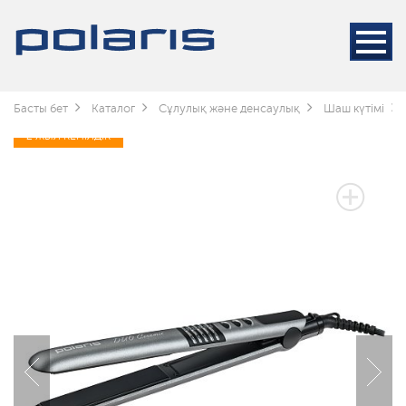
Басты бет
Каталог
Сұлулық және денсаулық
Шаш күтімі
2 ЖЫЛ КЕПІЛДІК