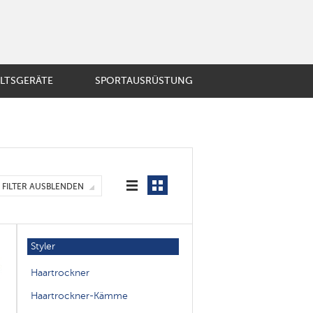
LTSGERÄTE
SPORTAUSRÜSTUNG
BST UND GEMÜSE
ösische Presse
ir-Kaffeemaschine
mobecher
E
FILTER AUSBLENDEN
er
enzubehör
Styler
Haartrockner
Haartrockner-Kämme