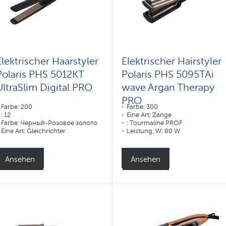
Elektrischer Haarstyler
Elektrischer Hairstyler
Polaris PHS 5012KT
Polaris PHS 5095TAi
UltraSlim Digital PRO
wave Argan Therapy
PRO
Farbe: 200
Farbe: 300
: 12
Eine Art: Zange
Farbe: Черный-Розовое золото
: Tourmaline PROF
Eine Art: Gleichrichter
Leistung, W: 80 W
: DUO CERAMIC
Leistung, W: 45 W
Ansehen
Ansehen