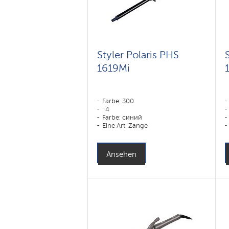
Styler Polaris PHS
1619Mi
Farbe: 300
: 4
Farbe: синий
Eine Art: Zange
Leistung, W: 60 W
Ansehen