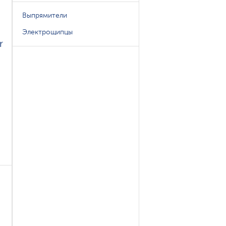
Выпрямители
Электрощипцы
r