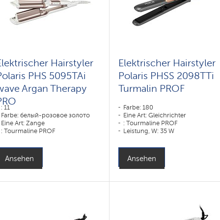
Elektrischer Hairstyler
Elektrischer Hairstyler
Polaris PHS 5095TAi
Polaris PHSS 2098TTi
wave Argan Therapy
Turmalin PROF
PRO
: 11
Farbe: 180
Farbe: белый-розовое золото
Eine Art: Gleichrichter
Eine Art: Zange
: Tourmaline PROF
: Tourmaline PROF
Leistung, W: 35 W
Leistung, W: 80 W
Ansehen
Ansehen