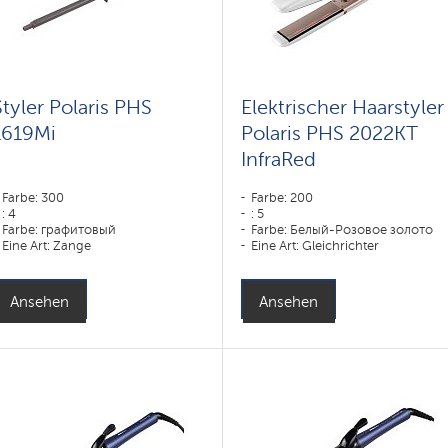
Styler Polaris PHS
Elektrischer Haarstyler
1619Mi
Polaris PHS 2022KT
InfraRed
Farbe: 300
Farbe: 200
: 4
: 5
Farbe: графитовый
Farbe: Белый-Розовое золото
Eine Art: Zange
Eine Art: Gleichrichter
Leistung, W: 60 W
: DUO CERAMIC
Leistung, W: 50 W
Ansehen
Ansehen