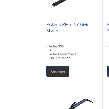
Polaris PHS 2516Mi
Styler
Farbe: 300
: 6
Farbe: графитовый
Eine Art: Zange
Leistung, W: 80 W
Ansehen