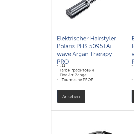
Elektrischer Hairstyler
Polaris PHS 5095TAi
wave Argan Therapy
PRO
: 11
Farbe: графитовый
Eine Art: Zange
: Tourmaline PROF
Leistung, W: 80 W
Ansehen