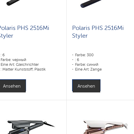
Polaris PHS 2516Mi
Polaris PHS 2516Mi
Styler
Styler
: 6
Farbe: 300
Farbe: черный
: 6
Eine Art: Gleichrichter
Farbe: синий
: Matter Kunststoff, Plastik
Eine Art: Zange
Leistung, W: 80 W
Leistung, W: 80 W
Ansehen
Ansehen