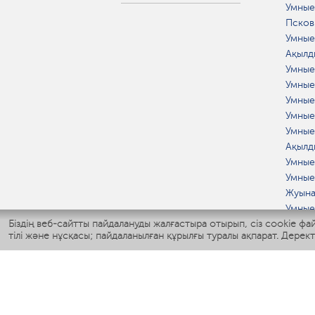
Умные
Псков
Умные
Ақылд
Умные
Умные
Умные
Умные
Умные
Ақылд
Умные
Умные
Жуына
Умные
Біздің веб-сайтты пайдалануды жалғастыра отырып, сіз cookie фай
Ақылд
тілі және нұсқасы; пайдаланылған құрылғы туралы ақпарат. Дерек
Мерч 
КЛИ
Ылғал
Желде