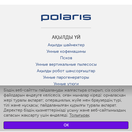
АҚЫЛДЫ ҮЙ
Ақылды шайнектер
Умные кофемашины
Псков
Умные вертикальные пылесосы
Ақылды робот шаңсорғыштар
Умные парогенераторы
Умные утюги
Біздің веб-сайтты пайдалануды жалғастыра отырып, сіз cookie
Умные аэрогрили
файлдарын өңдеуге келісесіз, оған мыналар кіреді: орналасқан
Умные мультиварки
жері туралы ақпарат; операциялық жүйе мен браузердің түрі,
Умные блендеры
тілі және нұсқасы; пайдаланылған құрылғы туралы ақпарат.
Ақылды дымқылдатқыштар
Деректер біздің қызметтерімізді ұсыну және веб-сайтымыздың
сапасын жақсарту үшін өңделеді.
Толығырақ
Умные вентиляторы
Умные ирригаторы
OK
Жуынатын бөлменің ақылды таразы