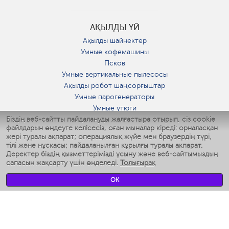
АҚЫЛДЫ ҮЙ
Ақылды шайнектер
Умные кофемашины
Псков
Умные вертикальные пылесосы
Ақылды робот шаңсорғыштар
Умные парогенераторы
Умные утюги
Біздің веб-сайтты пайдалануды жалғастыра отырып, сіз cookie
Умные аэрогрили
файлдарын өңдеуге келісесіз, оған мыналар кіреді: орналасқан
Умные мультиварки
жері туралы ақпарат; операциялық жүйе мен браузердің түрі,
Умные блендеры
тілі және нұсқасы; пайдаланылған құрылғы туралы ақпарат.
Ақылды дымқылдатқыштар
Деректер біздің қызметтерімізді ұсыну және веб-сайтымыздың
сапасын жақсарту үшін өңделеді.
Толығырақ
Умные вентиляторы
Умные ирригаторы
OK
Жуынатын бөлменің ақылды таразы
Умные роботы-мойщики окон
Ақылды мультипісіргіш
Мерч Polaris IQ Home