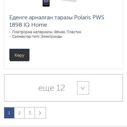
Еденге арналған таразы Polaris PWS
1898 IQ Home
Платформа материалы: Әйнек, Пластик
Салмақтар типі: Электронды
Көру
еще 12
1
2
3