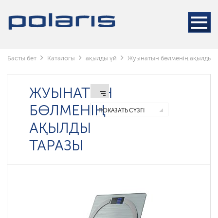
Басты бет
Каталогы
ақылды үй
Жуынатын бөлменің ақылды т
ЖУЫНАТЫН
БӨЛМЕНІҢ
ПОКАЗАТЬ СҮЗГІ
АҚЫЛДЫ
ТАРАЗЫ