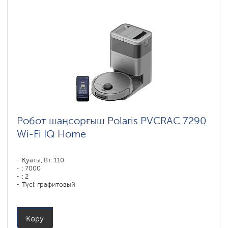
Робот шаңсорғыш Polaris PVCRAC 7290
Wi-Fi IQ Home
Қуаты, Вт: 110
: 7000
: 2
Түсі: графитовый
Тазалау түрі: сухая, влажная, комбинированная
Бүйірлік щеткалар : 1
Көру