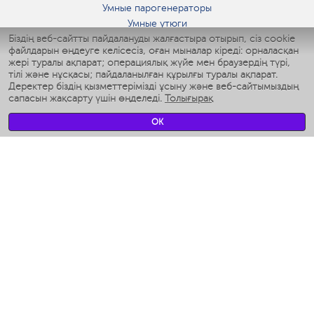
Умные парогенераторы
Умные утюги
Біздің веб-сайтты пайдалануды жалғастыра отырып, сіз cookie
Умные аэрогрили
файлдарын өңдеуге келісесіз, оған мыналар кіреді: орналасқан
Умные мультиварки
жері туралы ақпарат; операциялық жүйе мен браузердің түрі,
Умные блендеры
тілі және нұсқасы; пайдаланылған құрылғы туралы ақпарат.
Ақылды дымқылдатқыштар
Деректер біздің қызметтерімізді ұсыну және веб-сайтымыздың
сапасын жақсарту үшін өңделеді.
Толығырақ
Умные вентиляторы
Умные ирригаторы
OK
Жуынатын бөлменің ақылды таразы
Умные роботы-мойщики окон
Ақылды мультипісіргіш
Мерч Polaris IQ Home
КЛИМАТ
Ылғалдандырғыштар
Желдеткіштер
Ауа тазартқыштар
АСҮЙ АРНАЛҒАН ТЕХНИКА
Кофеқайнатқыштар және кофе ұнтақтағыштар