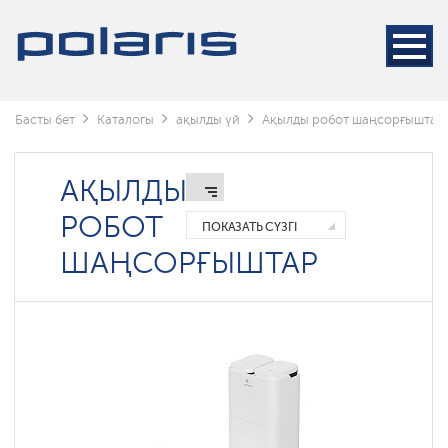
Басты бет
Каталогы
ақылды үй
Ақылды робот шаңсорғыштар
АҚЫЛДЫ
РОБОТ
ПОКАЗАТЬ СҮЗГІ
ШАҢСОРҒЫШТАР