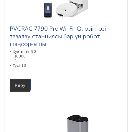
PVCRAC 7790 Pro Wi-Fi IQ, өзін-өзі
тазалау станциясы бар үй робот
шаңсорғышы
Қуаты, Вт: 90
: 18000
: 2
Түсі: 1,5
Түсі: белый
Тазалау түрі: құрғақ және дымқыл
Бүйірлік щеткалар : 1
Көру