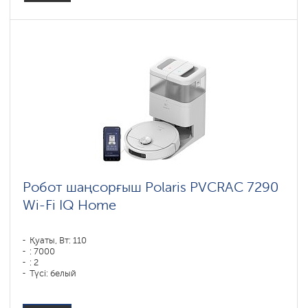
Робот шаңсорғыш Polaris PVCRAC 7290
Wi-Fi IQ Home
Қуаты, Вт: 110
: 7000
: 2
Түсі: белый
Тазалау түрі: сухая, влажная, комбинированная
Бүйірлік щеткалар : 1