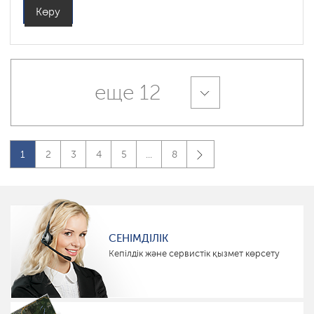
Көру
еще 12
1
2
3
4
5
...
8
СЕНІМДІЛІК
Кепілдік және сервистік қызмет көрсету