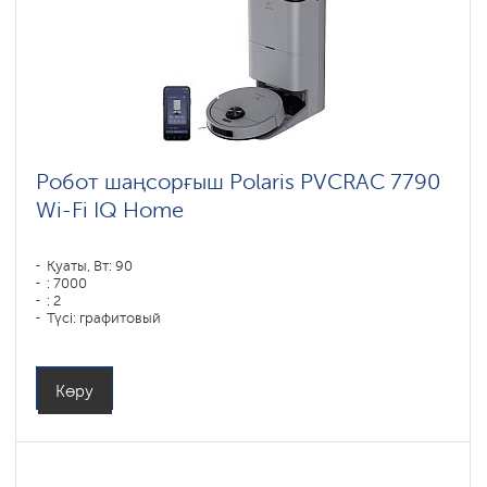
Робот шаңсорғыш Polaris PVCRAC 7790
Wi-Fi IQ Home
Қуаты, Вт: 90
: 7000
: 2
Түсі: графитовый
Тазалау түрі: сухая, влажная, комбинированная
Бүйірлік щеткалар : 1
Көру