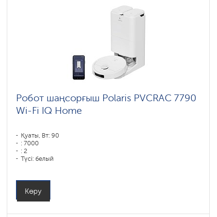
Робот шаңсорғыш Polaris PVCRAC 7790
Wi-Fi IQ Home
Қуаты, Вт: 90
: 7000
: 2
Түсі: белый
Тазалау түрі: сухая, влажная, комбинированная
Бүйірлік щеткалар : 1
Көру