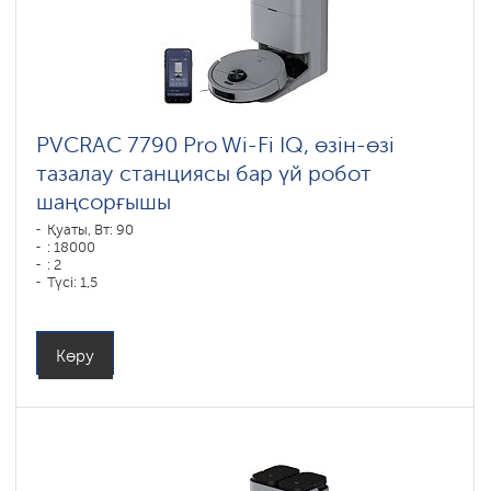
PVCRAC 7790 Pro Wi-Fi IQ, өзін-өзі
тазалау станциясы бар үй робот
шаңсорғышы
Қуаты, Вт: 90
: 18000
: 2
Түсі: 1,5
Түсі: графитовый
Тазалау түрі: құрғақ және дымқыл
Бүйірлік щеткалар : 1
Көру