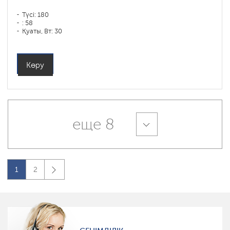
Түсі: 180
: 58
Қуаты, Вт: 30
Көру
еще 8
1
2