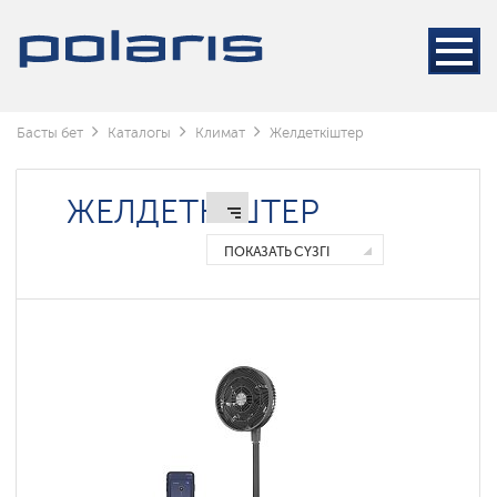
Умные
вентиляторы
Polaris
IQ
Home
Басты бет
Каталогы
Климат
Желдеткіштер
ЖЕЛДЕТКІШТЕР
ПОКАЗАТЬ СҮЗГІ