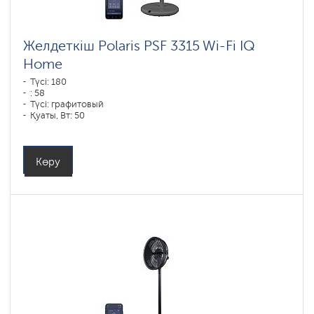
Желдеткіш Polaris PSF 3315 Wi-Fi IQ
Home
Түсі: 180
: 58
Түсі: графитовый
Қуаты, Вт: 50
Көру