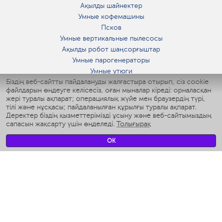
Ақылды шайнектер
Умные кофемашины
Псков
Умные вертикальные пылесосы
Ақылды робот шаңсорғыштар
Умные парогенераторы
Умные утюги
Біздің веб-сайтты пайдалануды жалғастыра отырып, сіз cookie
Умные аэрогрили
файлдарын өңдеуге келісесіз, оған мыналар кіреді: орналасқан
Умные мультиварки
жері туралы ақпарат; операциялық жүйе мен браузердің түрі,
Умные блендеры
тілі және нұсқасы; пайдаланылған құрылғы туралы ақпарат.
Ақылды дымқылдатқыштар
Деректер біздің қызметтерімізді ұсыну және веб-сайтымыздың
сапасын жақсарту үшін өңделеді.
Толығырақ
Умные вентиляторы
Умные ирригаторы
OK
Жуынатын бөлменің ақылды таразы
Умные роботы-мойщики окон
Ақылды мультипісіргіш
Мерч Polaris IQ Home
КЛИМАТ
Ылғалдандырғыштар