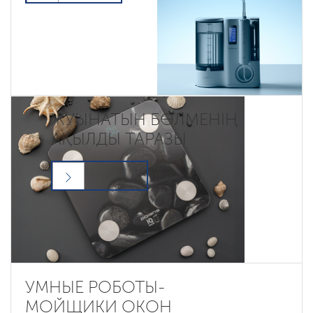
ЖУЫНАТЫН БӨЛМЕНІҢ
АҚЫЛДЫ ТАРАЗЫ
УМНЫЕ РОБОТЫ-
МОЙЩИКИ ОКОН