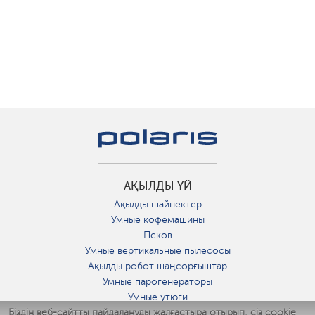
АҚЫЛДЫ ҮЙ
Ақылды шайнектер
Умные кофемашины
Псков
Умные вертикальные пылесосы
Ақылды робот шаңсорғыштар
Умные парогенераторы
Умные утюги
Біздің веб-сайтты пайдалануды жалғастыра отырып, сіз cookie
Умные аэрогрили