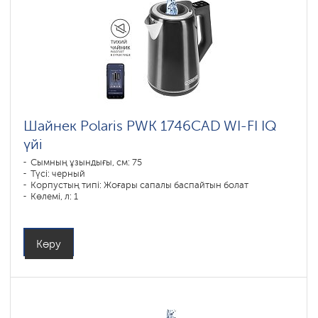
Шайнек Polaris PWK 1746CAD WI-FI IQ
үйі
Сымның ұзындығы, см: 75
Түсі: черный
Корпустың типі: Жоғары сапалы баспайтын болат
Көлемі, л: 1
Қуаты, Вт: 1850-2200
Көру