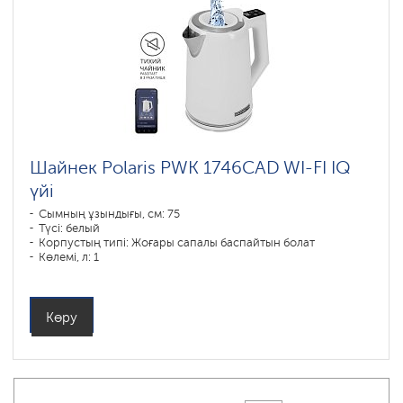
Шайнек Polaris PWK 1746CAD WI-FI IQ
үйі
Сымның ұзындығы, см: 75
Түсі: белый
Корпустың типі: Жоғары сапалы баспайтын болат
Көлемі, л: 1
Қуаты, Вт: 1850-2200
Көру