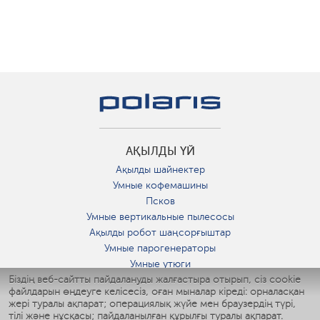
АҚЫЛДЫ ҮЙ
Ақылды шайнектер
Умные кофемашины
Псков
Умные вертикальные пылесосы
Ақылды робот шаңсорғыштар
Умные парогенераторы
Умные утюги
Біздің веб-сайтты пайдалануды жалғастыра отырып, сіз cookie
Умные аэрогрили
файлдарын өңдеуге келісесіз, оған мыналар кіреді: орналасқан
Умные мультиварки
жері туралы ақпарат; операциялық жүйе мен браузердің түрі,
Умные блендеры
тілі және нұсқасы; пайдаланылған құрылғы туралы ақпарат.