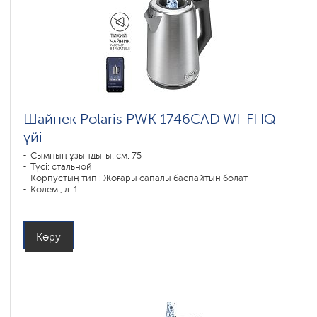
Шайнек Polaris PWK 1746CAD WI-FI IQ
үйі
Сымның ұзындығы, см: 75
Түсі: стальной
Корпустың типі: Жоғары сапалы баспайтын болат
Көлемі, л: 1
Қуаты, Вт: 1850-2200
Көру