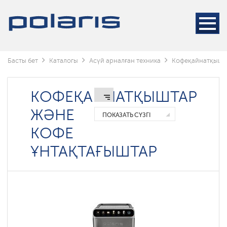
Кофемашины
Кофеқайнатқыштар
Кофе
ұнтақтағыштар
Басты бет
Каталогы
Асүй арналған техника
Кофеқайнатқышта
Шәйнектер
КОФЕҚАЙНАТҚЫШТАР
ЖӘНЕ
ПОКАЗАТЬ СҮЗГІ
КОФЕ
ҰНТАҚТАҒЫШТАР