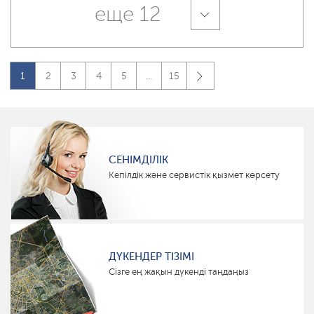
еще 12
1
2
3
4
5
...
15
СЕНІМДІЛІК
Кепілдік және сервистік қызмет көрсету
ДҮКЕНДЕР ТІЗІМІ
Сізге ең жақын дүкенді таңдаңыз