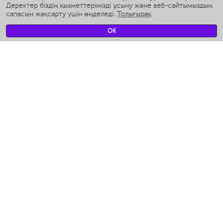
Ақылды дымқылдатқыштар
Деректер біздің қызметтерімізді ұсыну және веб-сайтымыздың
сапасын жақсарту үшін өңделеді.
Толығырақ
Умные вентиляторы
Умные ирригаторы
OK
Жуынатын бөлменің ақылды таразы
Умные роботы-мойщики окон
Ақылды мультипісіргіш
Мерч Polaris IQ Home
КЛИМАТ
Ылғалдандырғыштар
Желдеткіштер
Ауа тазартқыштар
АСҮЙ АРНАЛҒАН ТЕХНИКА
Кофеқайнатқыштар және кофе ұнтақтағыштар
Измельчение и смешивание
Мультипісіргіш
Тостерлер
Гриль-пресс және кәуап пісіргіштер
Аэрогрили