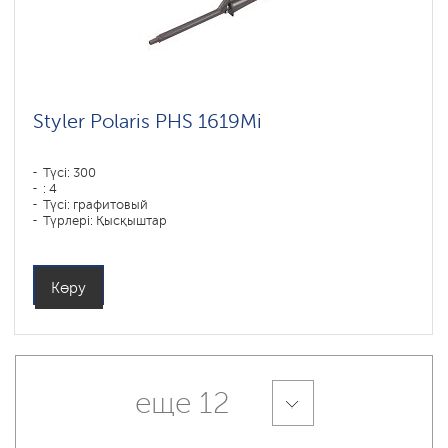
Styler Polaris PHS 1619Mi
Түсі: 300
: 4
Түсі: графитовый
Түрлері: Қысқыштар
Қуаты, Вт: 60
Көру
еще 12