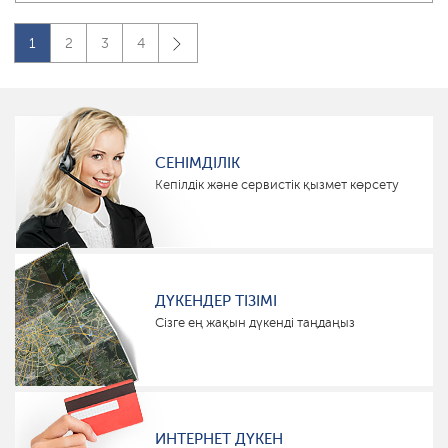
1
2
3
4
СЕНІМДІЛІК
Кепілдік және сервистік қызмет көрсету
ДҮКЕНДЕР ТІЗІМІ
Сізге ең жақын дүкенді таңдаңыз
ИНТЕРНЕТ ДҮКЕН