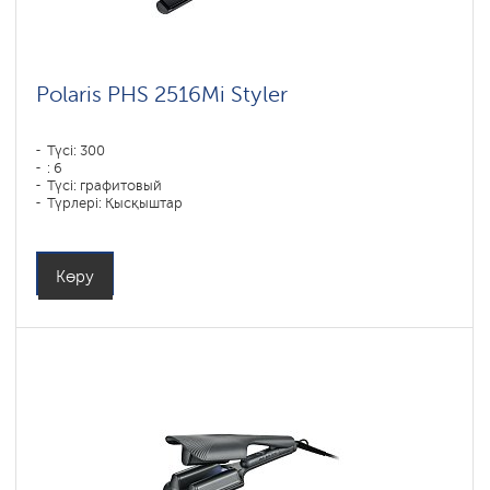
Polaris PHS 2516Mi Styler
Түсі: 300
: 6
Түсі: графитовый
Түрлері: Қысқыштар
Қуаты, Вт: 80
Көру