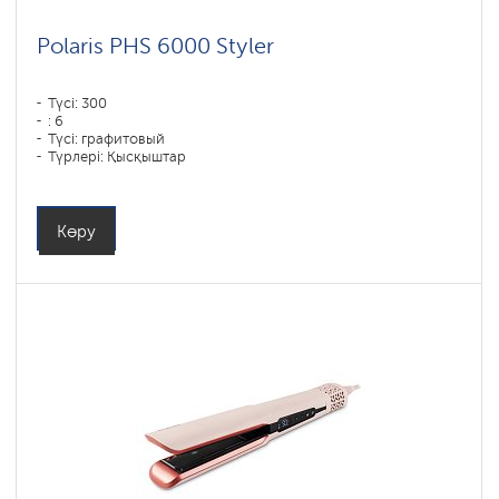
Polaris PHS 6000 Styler
Түсі: 300
: 6
Түсі: графитовый
Түрлері: Қысқыштар
Қуаты, Вт: 1450
Көру