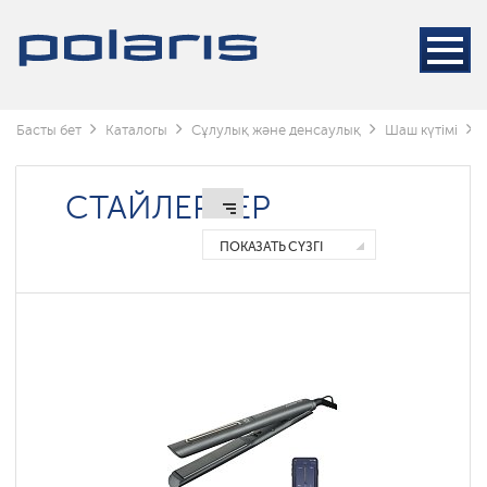
Стайлерлер
Фендер
Тарақ
фендер
Басты бет
Каталогы
Сұлулық және денсаулық
Шаш күтімі
Выпрямители
СТАЙЛЕРЛЕР
Электрощипцы
ПОКАЗАТЬ СҮЗГІ