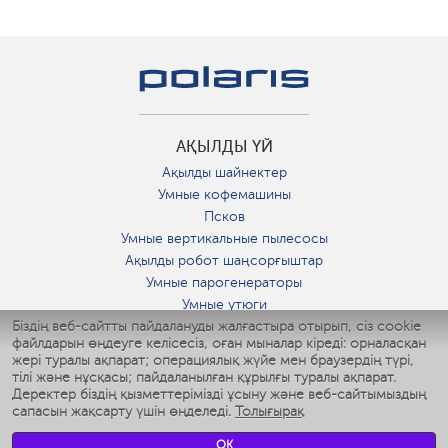
АҚЫЛДЫ ҮЙ
Ақылды шайнектер
Умные кофемашины
Псков
Умные вертикальные пылесосы
Ақылды робот шаңсорғыштар
Умные парогенераторы
Умные утюги
Біздің веб-сайтты пайдалануды жалғастыра отырып, сіз cookie
Умные аэрогрили
файлдарын өңдеуге келісесіз, оған мыналар кіреді: орналасқан
Умные мультиварки
жері туралы ақпарат; операциялық жүйе мен браузердің түрі,
Умные блендеры
тілі және нұсқасы; пайдаланылған құрылғы туралы ақпарат.
Ақылды дымқылдатқыштар
Деректер біздің қызметтерімізді ұсыну және веб-сайтымыздың
сапасын жақсарту үшін өңделеді.
Толығырақ
Умные вентиляторы
Умные ирригаторы
OK