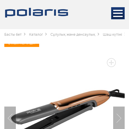
Басты бет
Каталог
Сұлулық және денсаулық
Шаш күтімі
2 ЖЫЛ КЕПІЛДІК