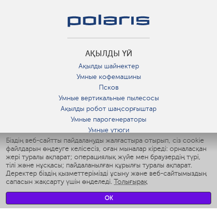
АҚЫЛДЫ ҮЙ
Ақылды шайнектер
Умные кофемашины
Псков
Умные вертикальные пылесосы
Ақылды робот шаңсорғыштар
Умные парогенераторы
Умные утюги
Біздің веб-сайтты пайдалануды жалғастыра отырып, сіз cookie
Умные аэрогрили
файлдарын өңдеуге келісесіз, оған мыналар кіреді: орналасқан
Умные мультиварки
жері туралы ақпарат; операциялық жүйе мен браузердің түрі,
Умные блендеры
тілі және нұсқасы; пайдаланылған құрылғы туралы ақпарат.
Ақылды дымқылдатқыштар
Деректер біздің қызметтерімізді ұсыну және веб-сайтымыздың
сапасын жақсарту үшін өңделеді.
Толығырақ
Умные вентиляторы
Умные ирригаторы
OK
Жуынатын бөлменің ақылды таразы
Умные роботы-мойщики окон