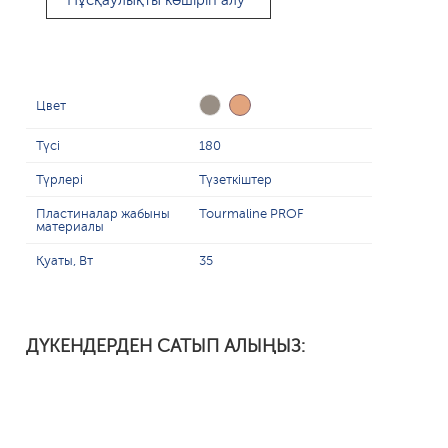
Нұсқаулықты көшіріп алу
Цвет
Түсі
180
Түрлері
Түзеткіштер
Пластиналар жабыны
Tourmaline PROF
материалы
Қуаты, Вт
35
ДҮКЕНДЕРДЕН САТЫП АЛЫҢЫЗ: