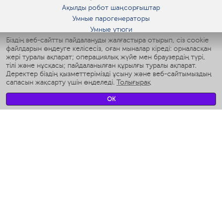
Ақылды робот шаңсорғыштар
Умные парогенераторы
Умные утюги
Біздің веб-сайтты пайдалануды жалғастыра отырып, сіз cookie
Умные аэрогрили
файлдарын өңдеуге келісесіз, оған мыналар кіреді: орналасқан
Умные мультиварки
жері туралы ақпарат; операциялық жүйе мен браузердің түрі,
Умные блендеры
тілі және нұсқасы; пайдаланылған құрылғы туралы ақпарат.
Ақылды дымқылдатқыштар
Деректер біздің қызметтерімізді ұсыну және веб-сайтымыздың
сапасын жақсарту үшін өңделеді.
Толығырақ
Умные вентиляторы
Умные ирригаторы
OK
Жуынатын бөлменің ақылды таразы
Умные роботы-мойщики окон
Ақылды мультипісіргіш
Мерч Polaris IQ Home
КЛИМАТ
Ылғалдандырғыштар
Желдеткіштер
Ауа тазартқыштар
АСҮЙ АРНАЛҒАН ТЕХНИКА