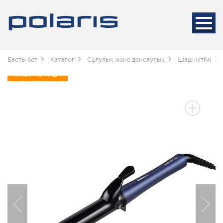
Басты бет
Каталог
Сұлулық және денсаулық
Шаш күтімі
3 ЖЫЛ КЕПІЛДІК