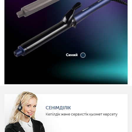
СЕНІМДІЛІК
Кепілдік және сервистік қызмет көрсету