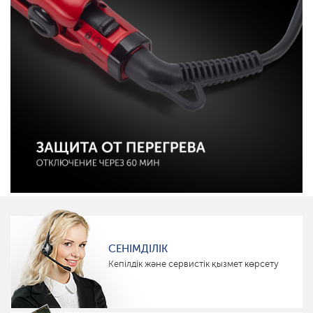
СЕНІМДІЛІК
Кепілдік және сервистік қызмет көрсету