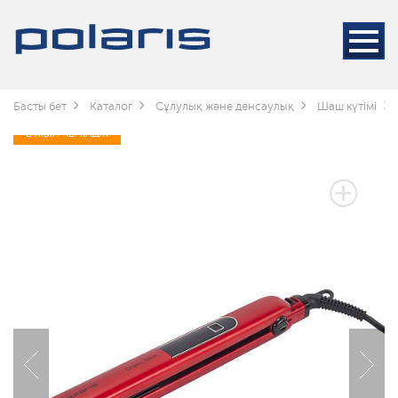
Басты бет
Каталог
Сұлулық және денсаулық
Шаш күтімі
2 ЖЫЛ КЕПІЛДІК