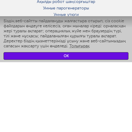
Ақылды робот шаңсорғыштар
Умные парогенераторы
Умные утюги
Біздің веб-сайтты пайдалануды жалғастыра отырып, сіз cookie
Умные аэрогрили
файлдарын өңдеуге келісесіз, оған мыналар кіреді: орналасқан
Умные мультиварки
жері туралы ақпарат; операциялық жүйе мен браузердің түрі,
Умные блендеры
тілі және нұсқасы; пайдаланылған құрылғы туралы ақпарат.
Ақылды дымқылдатқыштар
Деректер біздің қызметтерімізді ұсыну және веб-сайтымыздың
сапасын жақсарту үшін өңделеді.
Толығырақ
Умные вентиляторы
Умные ирригаторы
OK
Жуынатын бөлменің ақылды таразы
Умные роботы-мойщики окон
Ақылды мультипісіргіш
Мерч Polaris IQ Home
КЛИМАТ
Ылғалдандырғыштар
Желдеткіштер
Ауа тазартқыштар
АСҮЙ АРНАЛҒАН ТЕХНИКА
Кофеқайнатқыштар және кофе ұнтақтағыштар