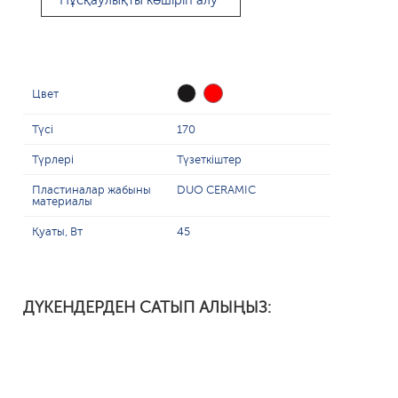
Нұсқаулықты көшіріп алу
Цвет
Түсі
170
Түрлері
Түзеткіштер
Пластиналар жабыны
DUO CERAMIC
материалы
Қуаты, Вт
45
ДҮКЕНДЕРДЕН САТЫП АЛЫҢЫЗ: