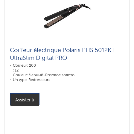
Coiffeur électrique Polaris PHS 5012KT
UltraSlim Digital PRO
Couleur: 200
: 12
Couleur: Черный-Розовое золото
Un type: Redresseurs
: DUO CERAMIC
Puissance, W: 45 W
Assister à