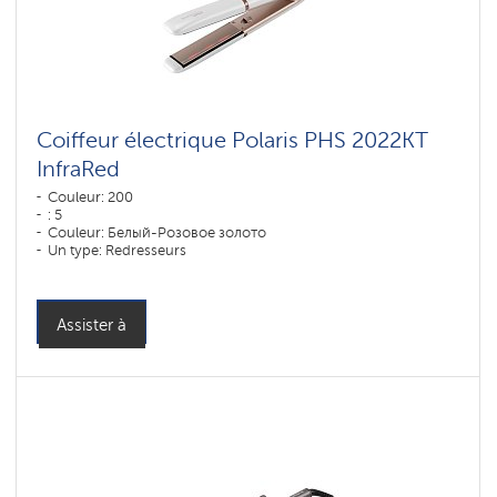
Coiffeur électrique Polaris PHS 2022KT
InfraRed
Couleur: 200
: 5
Couleur: Белый-Розовое золото
Un type: Redresseurs
: DUO CERAMIC
Puissance, W: 50 W
Assister à