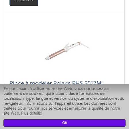
Pince à modeler Polaris PHS 2517Mi
En continuant à utiliser notre site Web, vous consentez au
traitement de cookies, qui incluent: des informations de
: 4
localisation; type, langue et version du système d'exploitation et du
Couleur: белый-розовое золото
navigateur; informations sur l'appareil utilisé. Les données sont
Puissance, W: 45 W
traitées pour fournir nos services et améliorer la qualité de notre
site Web.
Plus détaillé
OK
Assister à