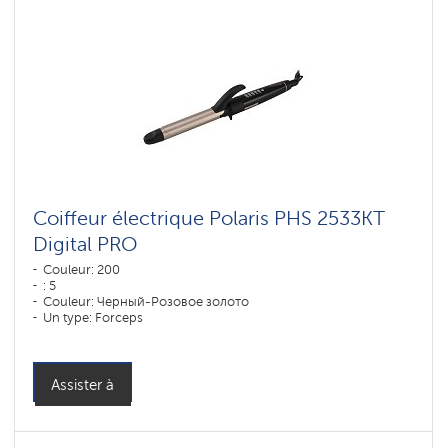
Coiffeur électrique Polaris PHS 2533KT
Digital PRO
Couleur: 200
: 5
Couleur: Черный-Розовое золото
Un type: Forceps
: DUO CERAMIC
Puissance, W: 50 W
Assister à