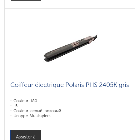
Coiffeur électrique Polaris PHS 2405K gris
Couleur: 180
: 5
Couleur: серый-розовый
Un type: Multistylers
: Plastique
Puissance, W: 35 W
Assister à