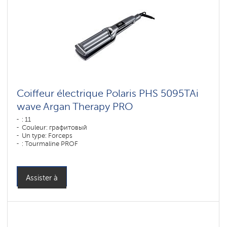
Coiffeur électrique Polaris PHS 5095TAi
wave Argan Therapy PRO
: 11
Couleur: графитовый
Un type: Forceps
: Tourmaline PROF
Puissance, W: 80 W
Assister à