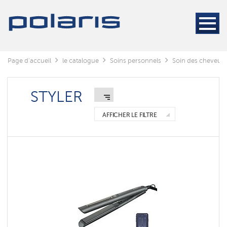
Styler
Sèche-
cheveux
Sèches
Page d'accueil
le catalogue
Soins personnels
Soin des cheveux
-
cheveux
avec
une
STYLER
peigne
AFFICHER LE FILTRE
Выпрямители
Электрощипцы