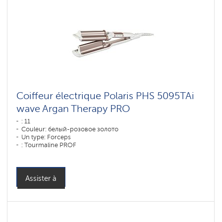
Coiffeur électrique Polaris PHS 5095TAi
wave Argan Therapy PRO
: 11
Couleur: белый-розовое золото
Un type: Forceps
: Tourmaline PROF
Puissance, W: 80 W
Assister à