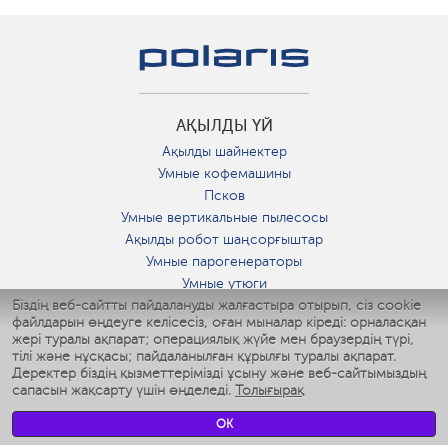
АҚЫЛДЫ ҮЙ
Ақылды шайнектер
Умные кофемашины
Псков
Умные вертикальные пылесосы
Ақылды робот шаңсорғыштар
Умные парогенераторы
Умные утюги
Біздің веб-сайтты пайдалануды жалғастыра отырып, сіз cookie
Умные аэрогрили
файлдарын өңдеуге келісесіз, оған мыналар кіреді: орналасқан
Умные мультиварки
жері туралы ақпарат; операциялық жүйе мен браузердің түрі,
Умные блендеры
тілі және нұсқасы; пайдаланылған құрылғы туралы ақпарат.
Ақылды дымқылдатқыштар
Деректер біздің қызметтерімізді ұсыну және веб-сайтымыздың
сапасын жақсарту үшін өңделеді.
Толығырақ
Умные вентиляторы
Умные ирригаторы
OK
Жуынатын бөлменің ақылды таразы