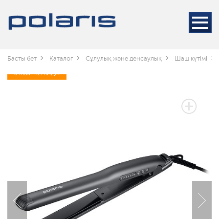
Басты бет
Каталог
Сұлулық және денсаулық
Шаш күтімі
3 ЖЫЛ КЕПІЛДІК