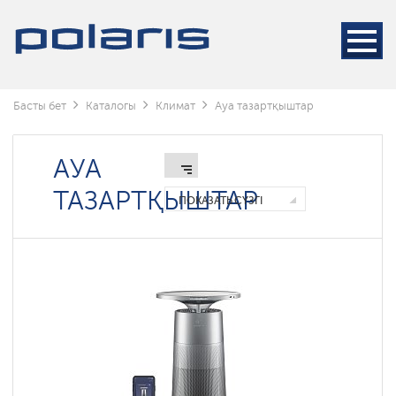
Басты бет
Каталогы
Климат
Ауа тазартқыштар
АУА
ТАЗАРТҚЫШТАР
ПОКАЗАТЬ СҮЗГІ