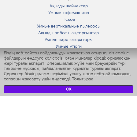
Ақылды шайнектер
Умные кофемашины
Псков
Умные вертикальные пылесосы
Ақылды робот шаңсорғыштар
Умные парогенераторы
Умные утюги
Біздің веб-сайтты пайдалануды жалғастыра отырып, сіз cookie
Умные аэрогрили
файлдарын өңдеуге келісесіз, оған мыналар кіреді: орналасқан
Умные мультиварки
жері туралы ақпарат; операциялық жүйе мен браузердің түрі,
Умные блендеры
тілі және нұсқасы; пайдаланылған құрылғы туралы ақпарат.
Ақылды дымқылдатқыштар
Деректер біздің қызметтерімізді ұсыну және веб-сайтымыздың
сапасын жақсарту үшін өңделеді.
Толығырақ
Умные вентиляторы
Умные ирригаторы
OK
Жуынатын бөлменің ақылды таразы
Умные роботы-мойщики окон
Ақылды мультипісіргіш
Мерч Polaris IQ Home
КЛИМАТ
Ылғалдандырғыштар