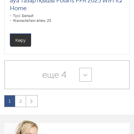
ауа тазартқышы Polaris PPA 2025 WIFI IQ
Home
Түсі: Белый
Ұсынылатын алаң: 25
Көру
еще 4
1
2