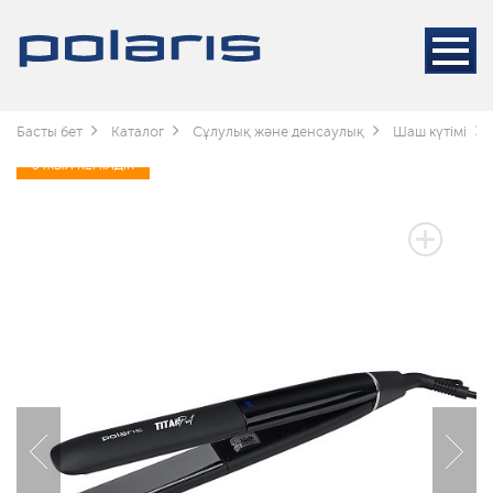
Басты бет
Каталог
Сұлулық және денсаулық
Шаш күтімі
3 ЖЫЛ КЕПІЛДІК