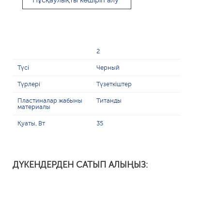
Нұсқаулықты көшіріп алу
2
Түсі
Черный
Түрлері
Түзеткіштер
Пластиналар жабыны
Титанды
материалы
Қуаты, Вт
35
ДҮКЕНДЕРДЕН САТЫП АЛЫҢЫЗ: