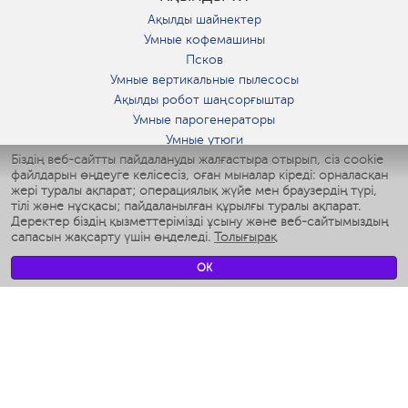
Ақылды шайнектер
Умные кофемашины
Псков
Умные вертикальные пылесосы
Ақылды робот шаңсорғыштар
Умные парогенераторы
Умные утюги
Біздің веб-сайтты пайдалануды жалғастыра отырып, сіз cookie
Умные аэрогрили
файлдарын өңдеуге келісесіз, оған мыналар кіреді: орналасқан
Умные мультиварки
жері туралы ақпарат; операциялық жүйе мен браузердің түрі,
Умные блендеры
тілі және нұсқасы; пайдаланылған құрылғы туралы ақпарат.
Ақылды дымқылдатқыштар
Деректер біздің қызметтерімізді ұсыну және веб-сайтымыздың
сапасын жақсарту үшін өңделеді.
Толығырақ
Умные вентиляторы
Умные ирригаторы
OK
Жуынатын бөлменің ақылды таразы
Умные роботы-мойщики окон
Ақылды мультипісіргіш
Мерч Polaris IQ Home
КЛИМАТ
Ылғалдандырғыштар