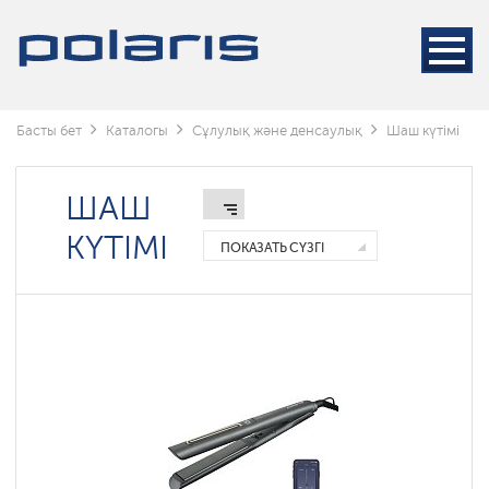
Стайлерлер
Фендер
Тарақ
фендер
Басты бет
Каталогы
Сұлулық және денсаулық
Шаш күтімі
ШАШ
КҮТІМІ
ПОКАЗАТЬ СҮЗГІ