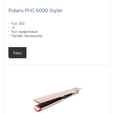
Polaris PHS 6000 Styler
Түсі: 300
: 6
Түсі: графитовый
Түрлері: Қысқыштар
Қуаты, Вт: 1450
Көру