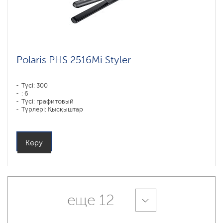
Polaris PHS 2516Mi Styler
Түсі: 300
: 6
Түсі: графитовый
Түрлері: Қысқыштар
Қуаты, Вт: 80
Көру
еще 12