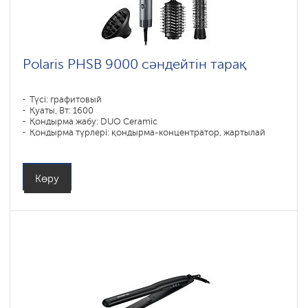
Polaris PHSB 9000 сәндейтін тарақ
Түсі: графитовый
Қуаты, Вт: 1600
Қондырма жабу: DUO Ceramic
Қондырма түрлері: қондырма-концентратор, жартылай
дөңгелек саптама, массаж (жартылай дөңгелек) тарақ
Көру