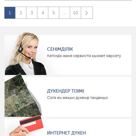
1
2
3
4
5
...
10
СЕНІМДІЛІК
Кепілдік және сервистік қызмет көрсету
ДҮКЕНДЕР ТІЗІМІ
Сізге ең жақын дүкенді таңдаңыз
ИНТЕРНЕТ ДҮКЕН