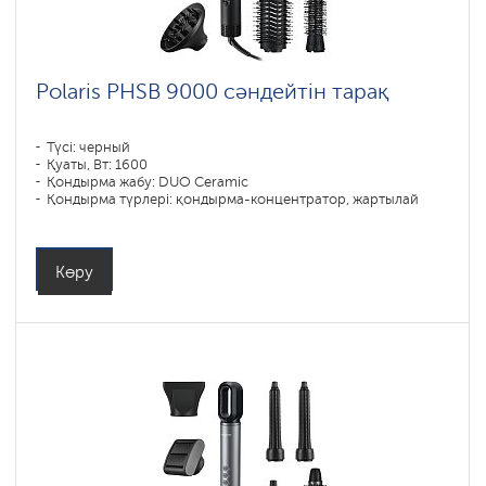
Polaris PHSB 9000 сәндейтін тарақ
Түсі: черный
Қуаты, Вт: 1600
Қондырма жабу: DUO Ceramic
Қондырма түрлері: қондырма-концентратор, жартылай
дөңгелек саптама, массаж (жартылай дөңгелек) тарақ
Көру