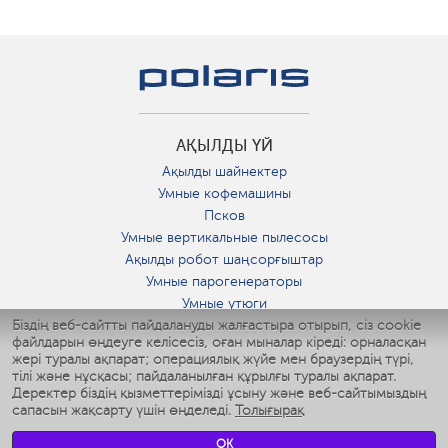
АҚЫЛДЫ ҮЙ
Ақылды шайнектер
Умные кофемашины
Псков
Умные вертикальные пылесосы
Ақылды робот шаңсорғыштар
Умные парогенераторы
Умные утюги
Біздің веб-сайтты пайдалануды жалғастыра отырып, сіз cookie
Умные аэрогрили
файлдарын өңдеуге келісесіз, оған мыналар кіреді: орналасқан
Умные мультиварки
жері туралы ақпарат; операциялық жүйе мен браузердің түрі,
Умные блендеры
тілі және нұсқасы; пайдаланылған құрылғы туралы ақпарат.
Ақылды дымқылдатқыштар
Деректер біздің қызметтерімізді ұсыну және веб-сайтымыздың
сапасын жақсарту үшін өңделеді.
Толығырақ
Умные вентиляторы
Умные ирригаторы
OK