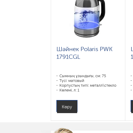
Шәйнек Polaris PWK
1791CGL
Сымның ұзындығы, см: 75
Түсі: матовый
Корпустың типі: металл\стекло
Көлемі, л: 1
Қуаты, Вт: 1850-2200
Көру