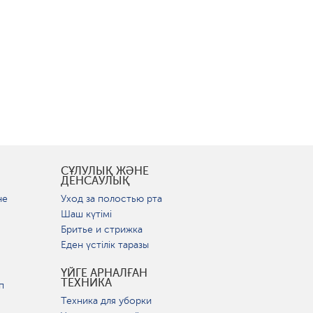
СҰЛУЛЫҚ ЖӘНЕ
ДЕНСАУЛЫҚ
не
Уход за полостью рта
Шаш күтімі
Бритье и стрижка
Еден үстілік таразы
ҮЙГЕ АРНАЛҒАН
ТЕХНИКА
п
Техника для уборки