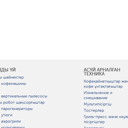
ЛДЫ ҮЙ
АСҮЙ АРНАЛҒАН
ТЕХНИКА
ы шайнектер
Кофеқайнатқыштар жә
 кофемашины
кофе ұнтақтағыштар
Измельчение и
 вертикальные пылесосы
смешивание
ы робот шаңсорғыштар
Мультипісіргіш
 парогенераторы
Тостерлер
 утюги
Гриль-пресс және кәуа
 аэрогрили
пісіргіштер
 мультиварки