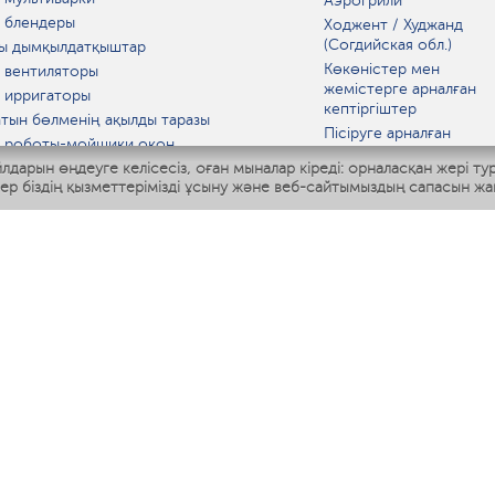
Аэрогрили
 блендеры
Ходжент / Худжанд
(Согдийская обл.)
ы дымқылдатқыштар
Көкөністер мен
 вентиляторы
жемістерге арналған
 ирригаторы
кептіргіштер
тын бөлменің ақылды таразы
Пісіруге арналған
 роботы-мойщики окон
аспаптар
лдарын өңдеуге келісесіз, оған мыналар кіреді: орналасқан жері ту
ы мультипісіргіш
Асүй таразылары
тер біздің қызметтерімізді ұсыну және веб-сайтымыздың сапасын жа
Polaris IQ Home
Қысқа толқынды пеште
МАТ
ЫДЫС-АЯҚ
дандырғыштар
ткіштер
азартқыштар