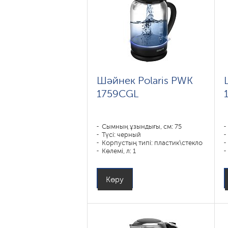
Шәйнек Polaris PWK
1759CGL
Сымның ұзындығы, см: 75
Түсі: черный
Корпустың типі: пластик\стекло
Көлемі, л: 1
Қуаты, Вт: 1850-2200
Көру