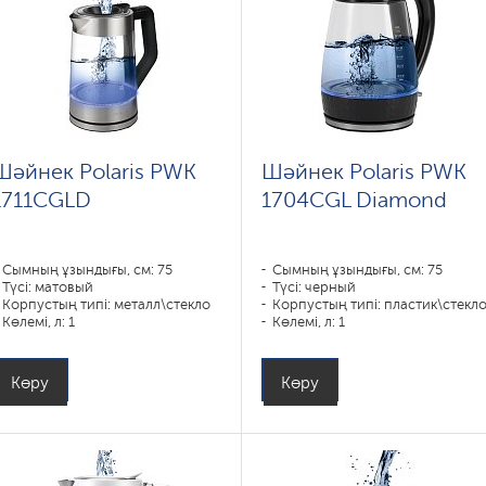
Шәйнек Polaris PWK
Шәйнек Polaris PWK
1711CGLD
1704CGL Diamond
Сымның ұзындығы, см: 75
Сымның ұзындығы, см: 75
Түсі: матовый
Түсі: черный
Корпустың типі: металл\стекло
Корпустың типі: пластик\стекл
Көлемі, л: 1
Көлемі, л: 1
Қуаты, Вт: 1850-2200
Қуаты, Вт: 1850-2200
Көру
Көру