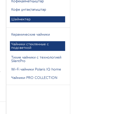
Кофеқайнатқыштар
Кофе ұнтақтағыштар
Шәйнектер
Керамические чайники
Чайники стеклянные с
подсветкой
Тихие чайники с технологией
SilentPro
Wi-Fi чайники Polaris IQ home
о
Чайники PRO COLLECTION