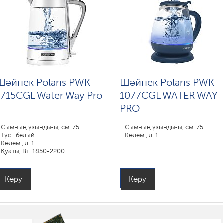
Шәйнек Polaris PWK
Шәйнек Polaris PWK
1715CGL Water Way Pro
1077CGL WATER WAY
PRO
Сымның ұзындығы, см: 75
Сымның ұзындығы, см: 75
Түсі: белый
Көлемі, л: 1
Көлемі, л: 1
Қуаты, Вт: 1850-2200
Көру
Көру