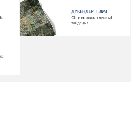
ДҮКЕНДЕР ТІЗІМІ
ік
Сізге ең жақын дүкенді
таңдаңыз
ыс