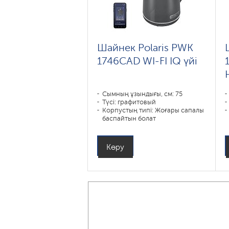
Шайнек Polaris PWK
1746CAD WI-FI IQ үйі
Сымның ұзындығы, см: 75
Түсі: графитовый
Корпустың типі: Жоғары сапалы
баспайтын болат
Көлемі, л: 1
Қуаты, Вт: 1850-2200
Көру