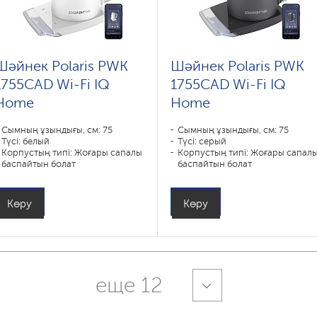
Шәйнек Polaris PWK
Шәйнек Polaris PWK
1755CAD Wi-Fi IQ
1755CAD Wi-Fi IQ
Home
Home
Сымның ұзындығы, см: 75
Сымның ұзындығы, см: 75
Түсі: белый
Түсі: серый
Корпустың типі: Жоғары сапалы
Корпустың типі: Жоғары сапал
баспайтын болат
баспайтын болат
Көлемі, л: 1
Көлемі, л: 1
Қуаты, Вт: 1850-2200
Қуаты, Вт: 1850-2200
Көру
Көру
еще 12