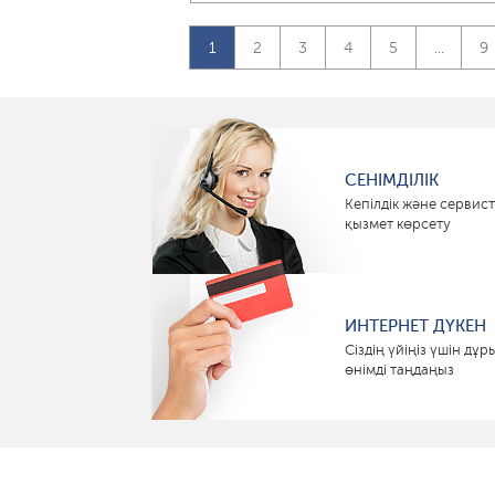
1
2
3
4
5
...
9
СЕНІМДІЛІК
Кепілдік және сервист
қызмет көрсету
ИНТЕРНЕТ ДҮКЕН
Сіздің үйіңіз үшін дұр
өнімді таңдаңыз