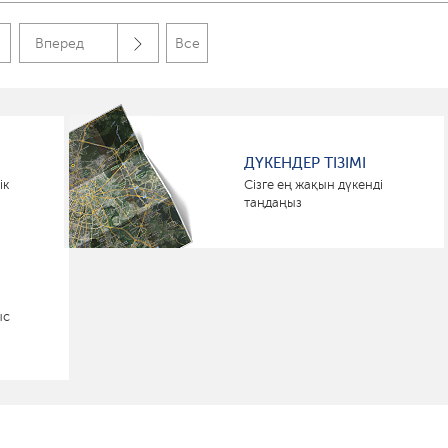
Вперед
Все
ДҮКЕНДЕР ТІЗІМІ
ік
Сізге ең жақын дүкенді
таңдаңыз
ыс