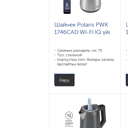
Шайнек Polaris PWK
1746CAD WI-FI IQ үйі
Сымның ұзындығы, см: 75
Түсі: стальной
Корпустың типі: Жоғары сапалы
баспайтын болат
Көлемі, л: 1
Қуаты, Вт: 1850-2200
Көру