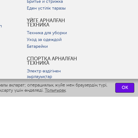
Бритье и стрижка
Еден үстілік таразы
ҮЙГЕ АРНАЛҒАН
ТЕХНИКА
п
Техника для уборки
Уход за одеждой
Батарейки
СПОРТҚА АРНАЛҒАН
ТЕХНИКА
Электр өздігінен
зырлауықтар
ралы ақпарат; операциялық жүйе мен браузердің түрі,
OK
ВСТРАИВАЕМАЯ
қсарту үшін өңделеді.
Толығырақ
ТЕХНИКА
р
Вытяжки
Варочные панели
Духовые шкафы
Посудомоечные машины
СЕРВИСТІК