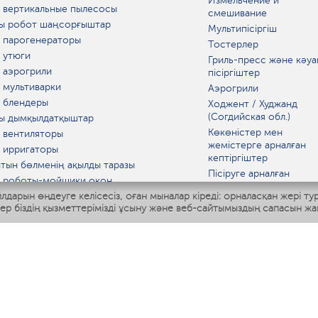
Измельчение и
 вертикальные пылесосы
смешивание
ы робот шаңсорғыштар
Мультипісіргіш
 парогенераторы
Тостерлер
 утюги
Гриль-пресс және кәуа
 аэрогрили
пісіргіштер
 мультиварки
Аэрогрили
 блендеры
Ходжент / Худжанд
(Согдийская обл.)
ы дымқылдатқыштар
Көкөністер мен
 вентиляторы
жемістерге арналған
 ирригаторы
кептіргіштер
тын бөлменің ақылды таразы
Пісіруге арналған
 роботы-мойщики окон
аспаптар
лдарын өңдеуге келісесіз, оған мыналар кіреді: орналасқан жері ту
ы мультипісіргіш
Асүй таразылары
тер біздің қызметтерімізді ұсыну және веб-сайтымыздың сапасын жа
Polaris IQ Home
Қысқа толқынды пеште
МАТ
ЫДЫС-АЯҚ
дандырғыштар
ткіштер
азартқыштар