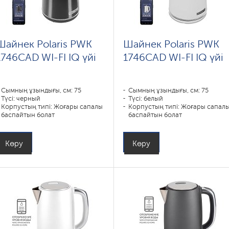
Шайнек Polaris PWK
Шайнек Polaris PWK
1746CAD WI-FI IQ үйі
1746CAD WI-FI IQ үйі
Сымның ұзындығы, см: 75
Сымның ұзындығы, см: 75
Түсі: черный
Түсі: белый
Корпустың типі: Жоғары сапалы
Корпустың типі: Жоғары сапал
баспайтын болат
баспайтын болат
Көлемі, л: 1
Көлемі, л: 1
Қуаты, Вт: 1850-2200
Қуаты, Вт: 1850-2200
Көру
Көру