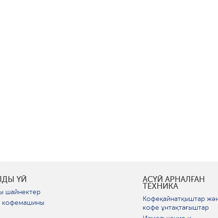
ЛДЫ ҮЙ
АСҮЙ АРНАЛҒАН
ТЕХНИКА
ы шайнектер
Кофеқайнатқыштар жә
 кофемашины
кофе ұнтақтағыштар