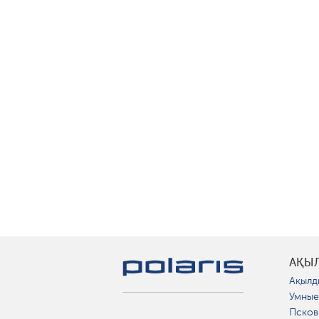
АҚЫ
Ақылд
Умные
Псков