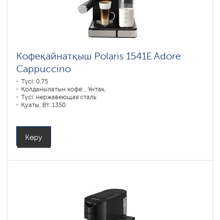
Кофеқайнатқыш Polaris 1541E Adore
Cappuccino
Түсі: 0,75
Қолданылатын кофе: , Ұнтақ
Түсі: нержавеющая сталь
Қуаты, Вт: 1350
Көру