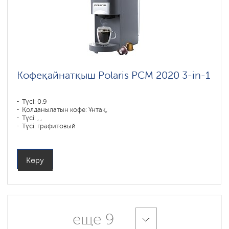
Кофеқайнатқыш Polaris PCM 2020 3-in-1
Түсі: 0,9
Қолданылатын кофе: Ұнтақ,
Түсі: , ,
Түсі: графитовый
Қуаты, Вт: 1450
Көру
еще 9