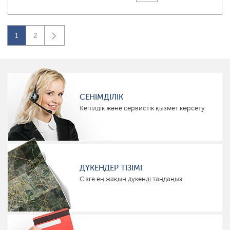
1
2
СЕНІМДІЛІК
Кепілдік және сервистік қызмет көрсету
ДҮКЕНДЕР ТІЗІМІ
Сізге ең жақын дүкенді таңдаңыз