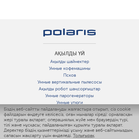
АҚЫЛДЫ ҮЙ
Ақылды шайнектер
Умные кофемашины
Псков
Умные вертикальные пылесосы
Ақылды робот шаңсорғыштар
Умные парогенераторы
Умные утюги
Біздің веб-сайтты пайдалануды жалғастыра отырып, сіз cookie
Умные аэрогрили
файлдарын өңдеуге келісесіз, оған мыналар кіреді: орналасқан
Умные мультиварки
жері туралы ақпарат; операциялық жүйе мен браузердің түрі,
Умные блендеры
тілі және нұсқасы; пайдаланылған құрылғы туралы ақпарат.
Ақылды дымқылдатқыштар
Деректер біздің қызметтерімізді ұсыну және веб-сайтымыздың
сапасын жақсарту үшін өңделеді.
Толығырақ
Умные вентиляторы