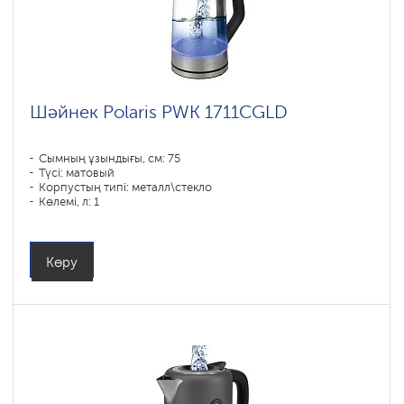
Шәйнек Polaris PWK 1711CGLD
Сымның ұзындығы, см: 75
Түсі: матовый
Корпустың типі: металл\стекло
Көлемі, л: 1
Қуаты, Вт: 1850-2200
Көру