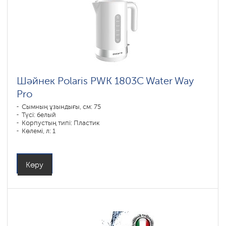
Шәйнек Polaris PWK 1803C Water Way
Pro
Сымның ұзындығы, см: 75
Түсі: белый
Корпустың типі: Пластик
Көлемі, л: 1
Қуаты, Вт: 1850-2200
Көру