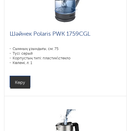
Шәйнек Polaris PWK 1759CGL
Сымның ұзындығы, см: 75
Түсі: серый
Корпустың типі: пластик\стекло
Көлемі, л: 1
Қуаты, Вт: 1850-2200
Көру