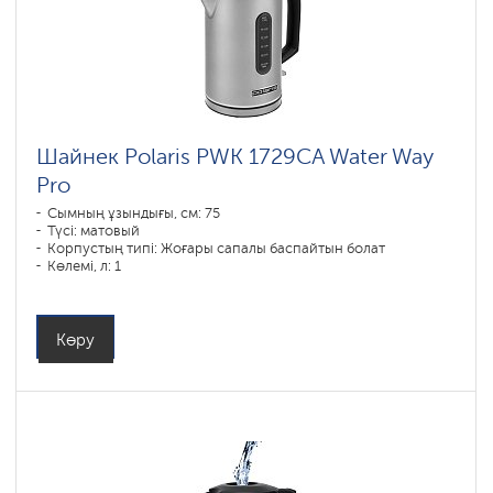
Шайнек Polaris PWK 1729CA Water Way
Pro
Сымның ұзындығы, см: 75
Түсі: матовый
Корпустың типі: Жоғары сапалы баспайтын болат
Көлемі, л: 1
Қуаты, Вт: 1850-2200
Көру