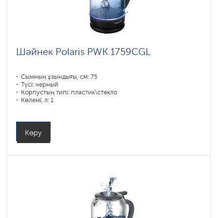
Шәйнек Polaris PWK 1759CGL
Сымның ұзындығы, см: 75
Түсі: черный
Корпустың типі: пластик\стекло
Көлемі, л: 1
Қуаты, Вт: 1850-2200
Көру