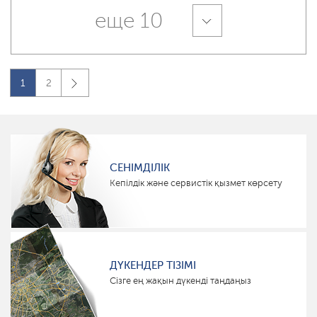
еще 10
1
2
СЕНІМДІЛІК
Кепілдік және сервистік қызмет көрсету
ДҮКЕНДЕР ТІЗІМІ
Сізге ең жақын дүкенді таңдаңыз