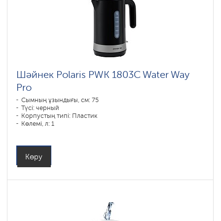
Шәйнек Polaris PWK 1803C Water Way
Pro
Сымның ұзындығы, см: 75
Түсі: черный
Корпустың типі: Пластик
Көлемі, л: 1
Қуаты, Вт: 1850-2200
Көру