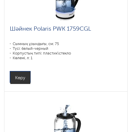
Polaris
IQ
home
Чайники
PRO
Шәйнек Polaris PWK 1759CGL
COLLECTION
Сымның ұзындығы, см: 75
Түсі: белый-черный
Корпустың типі: пластик\стекло
Көлемі, л: 1
Қуаты, Вт: 1850-2200
Көру