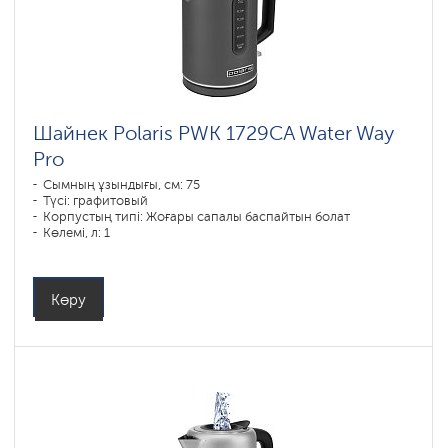
Шайнек Polaris PWK 1729CA Water Way
Pro
Сымның ұзындығы, см: 75
Түсі: графитовый
Корпустың типі: Жоғары сапалы баспайтын болат
Көлемі, л: 1
Қуаты, Вт: 1850-2200
Көру