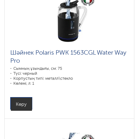
Шәйнек Polaris PWK 1563CGL Water Way
Pro
Сымның ұзындығы, см: 75
Түсі: черный
Корпустың типі: металл\стекло
Көлемі, л: 1
Қуаты, Вт: 1850-2200
Көру