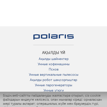
АҚЫЛДЫ ҮЙ
Ақылды шайнектер
Умные кофемашины
Псков
Умные вертикальные пылесосы
Ақылды робот шаңсорғыштар
Умные парогенераторы
Умные утюги
Біздің веб-сайтты пайдалануды жалғастыра отырып, сіз cookie
Умные аэрогрили
файлдарын өңдеуге келісесіз, оған мыналар кіреді: орналасқан
Умные мультиварки
жері туралы ақпарат; операциялық жүйе мен браузердің түрі,
Умные блендеры