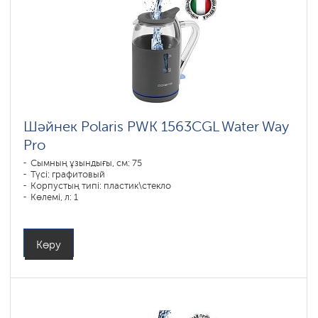
Шәйнек Polaris PWK 1563CGL Water Way
Pro
Сымның ұзындығы, см: 75
Түсі: графитовый
Корпустың типі: пластик\стекло
Көлемі, л: 1
Қуаты, Вт: 1850-2200
Көру