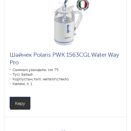
Шәйнек Polaris PWK 1563CGL Water Way
Pro
Сымның ұзындығы, см: 75
Түсі: Белый
Корпустың типі: металл\стекло
Көлемі, л: 1
Қуаты, Вт: 1850-2200
Көру