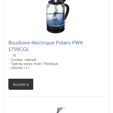
технологией
SilentPro
Bouilloires
Wi-
Fi
Polaris
IQ
home
Bouilloires
PRO
Bouilloire électrique Polaris PWK
COLLECTION
1759CGL
: 75
Couleur: черный
Type du corps: Acier / Plastique
Volume, l: 1 l
Assister à