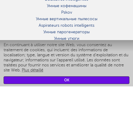
Умные кофемашины
Pskov
Умные вертикальные пылесосы
Aspirateurs robots intelligents
Умные парогенераторы
Умные утюги
En continuant à utiliser notre site Web, vous consentez au
Умные аэрогрили
traitement de cookies, qui incluent: des informations de
Умные мультиварки
localisation; type, langue et version du système d'exploitation et du
Умные блендеры
navigateur; informations sur l'appareil utilisé. Les données sont
Humidificateurs intelligents
traitées pour fournir nos services et améliorer la qualité de notre
site Web.
Plus détaillé
Умные вентиляторы
Умные ирригаторы
OK
Pèse-personne intelligent
Умные роботы-мойщики окон
Multicuiseur intelligent
Мерч Polaris IQ Home
CLIMAT
Humidificateurs
Ventilateurs