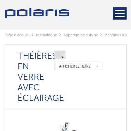
Кофемашины
Machines
à
café
Page d'accueil
Moulins
le catalogue
Appareils de cuisine
Machines à café
à
café
THÉIÈRES
Bouilloires
EN
AFFICHER LE FILTRE
Théières
VERRE
en
céramique
AVEC
Théières
ÉCLAIRAGE
en
verre
avec
éclairage
Тихие
чайники
с