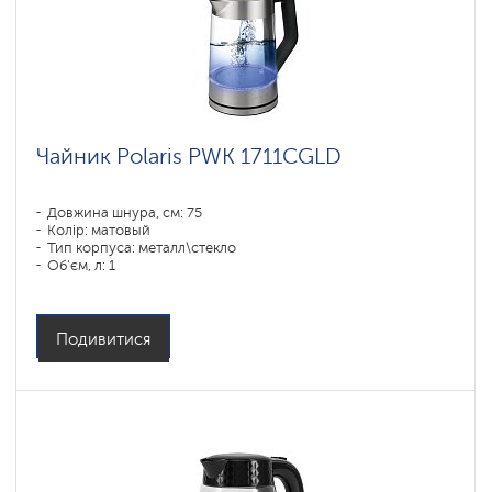
Чайник Polaris PWK 1711CGLD
Довжина шнура, см: 75
Колір: матовый
Тип корпуса: металл\стекло
Об'єм, л: 1
Потужність, Вт: 1850-2200
Подивитися