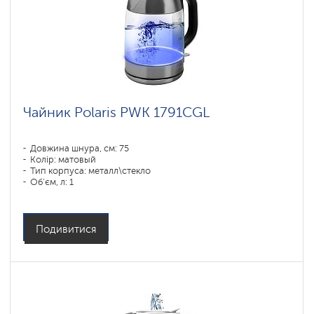
Чайник Polaris PWK 1791CGL
Довжина шнура, см: 75
Колір: матовый
Тип корпуса: металл\стекло
Об'єм, л: 1
Потужність, Вт: 1850-2200
Подивитися