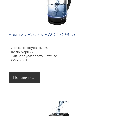
Polaris
IQ
home
Чайники
PRO
COLLECTION
Чайник Polaris PWK 1759CGL
Довжина шнура, см: 75
Колір: черный
Тип корпуса: пластик\стекло
Об'єм, л: 1
Потужність, Вт: 1850-2200
Подивитися