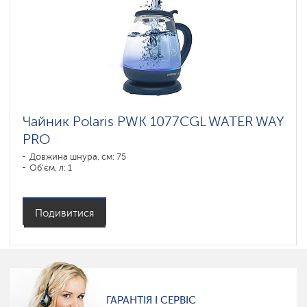
Чайник Polaris PWK 1077CGL WATER WAY
PRO
Довжина шнура, см: 75
Об'єм, л: 1
Подивитися
ГАРАНТІЯ І СЕРВІС