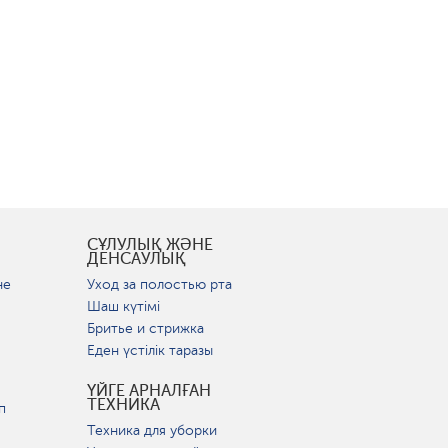
СҰЛУЛЫҚ ЖӘНЕ
ДЕНСАУЛЫҚ
не
Уход за полостью рта
Шаш күтімі
Бритье и стрижка
Еден үстілік таразы
ҮЙГЕ АРНАЛҒАН
ТЕХНИКА
п
Техника для уборки