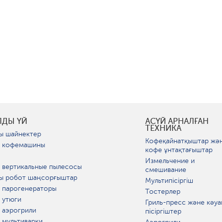
ЛДЫ ҮЙ
АСҮЙ АРНАЛҒАН
ТЕХНИКА
ы шайнектер
Кофеқайнатқыштар жә
 кофемашины
кофе ұнтақтағыштар
Измельчение и
 вертикальные пылесосы
смешивание
ы робот шаңсорғыштар
Мультипісіргіш
 парогенераторы
Тостерлер
 утюги
Гриль-пресс және кәуа
 аэрогрили
пісіргіштер
 мультиварки