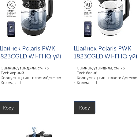
Шайнек Polaris PWK
Шайнек Polaris PWK
1823CGLD WI-FI IQ үйі
1823CGLD WI-FI IQ үй
Сымның ұзындығы, см: 75
Сымның ұзындығы, см: 75
Түсі: черный
Түсі: белый
Корпустың типі: пластик\стекло
Корпустың типі: пластик\стекл
Көлемі, л: 1
Көлемі, л: 1
Қуаты, Вт: 1850-2200
Қуаты, Вт: 1850-2200
Көру
Көру