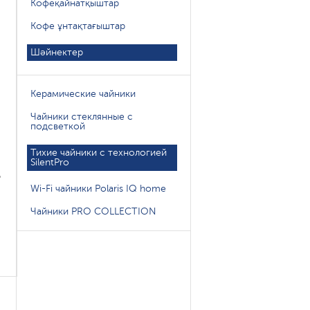
Кофеқайнатқыштар
Кофе ұнтақтағыштар
Шәйнектер
Керамические чайники
Чайники стеклянные с
і
подсветкой
Тихие чайники с технологией
SilentPro
о
Wi-Fi чайники Polaris IQ home
Чайники PRO COLLECTION