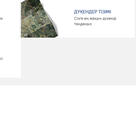
ДҮКЕНДЕР ТІЗІМІ
ік
Сізге ең жақын дүкенді
таңдаңыз
ыс