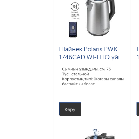
Шайнек Polaris PWK
1746CAD WI-FI IQ үйі
Сымның ұзындығы, см: 75
Түсі: стальной
Корпустың типі: Жоғары сапалы
баспайтын болат
Көлемі, л: 1
Қуаты, Вт: 1850-2200
Көру