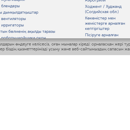
Аэрогрили
 блендеры
Ходжент / Худжанд
(Согдийская обл.)
ы дымқылдатқыштар
Көкөністер мен
 вентиляторы
жемістерге арналған
 ирригаторы
кептіргіштер
тын бөлменің ақылды таразы
Пісіруге арналған
 роботы-мойщики окон
аспаптар
лдарын өңдеуге келісесіз, оған мыналар кіреді: орналасқан жері ту
ы мультипісіргіш
Асүй таразылары
тер біздің қызметтерімізді ұсыну және веб-сайтымыздың сапасын жа
Polaris IQ Home
Қысқа толқынды пеште
МАТ
ЫДЫС-АЯҚ
дандырғыштар
ткіштер
азартқыштар