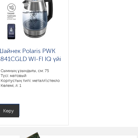
Шайнек Polaris PWK
1841CGLD WI-FI IQ үйі
Сымның ұзындығы, см: 75
Түсі: матовый
Корпустың типі: металл\стекло
Көлемі, л: 1
Қуаты, Вт: 1850-2200
Көру