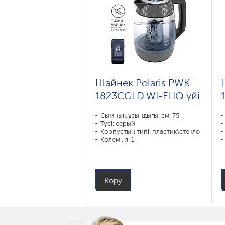
Шайнек Polaris PWK
1823CGLD WI-FI IQ үйі
Сымның ұзындығы, см: 75
Түсі: серый
Корпустың типі: пластик\стекло
Көлемі, л: 1
Қуаты, Вт: 1850-2200
Көру