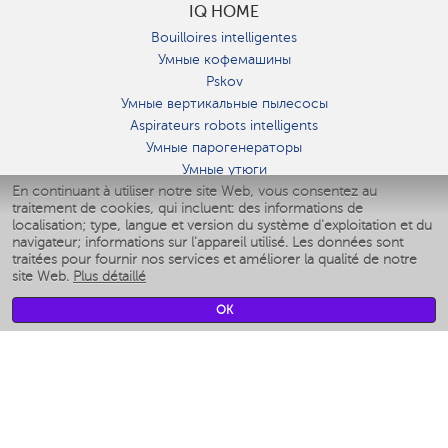
IQ HOME
Bouilloires intelligentes
Умные кофемашины
Pskov
Умные вертикальные пылесосы
Aspirateurs robots intelligents
Умные парогенераторы
Умные утюги
En continuant à utiliser notre site Web, vous consentez au
Умные аэрогрили
traitement de cookies, qui incluent: des informations de
Умные мультиварки
localisation; type, langue et version du système d'exploitation et du
Умные блендеры
navigateur; informations sur l'appareil utilisé. Les données sont
Humidificateurs intelligents
traitées pour fournir nos services et améliorer la qualité de notre
site Web.
Plus détaillé
Умные вентиляторы
Умные ирригаторы
OK
Pèse-personne intelligent
Умные роботы-мойщики окон
Multicuiseur intelligent
Мерч Polaris IQ Home
CLIMAT