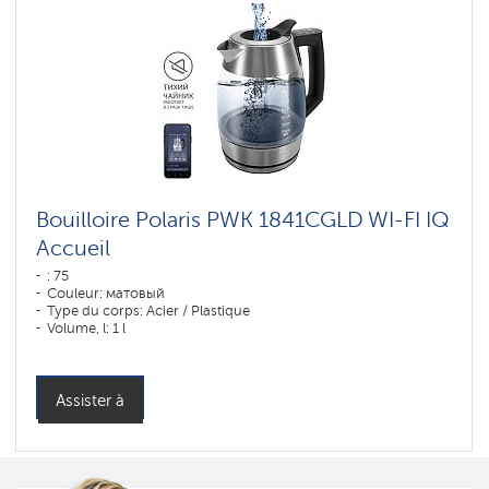
Bouilloire Polaris PWK 1841CGLD WI-FI IQ
Accueil
: 75
Couleur: матовый
Type du corps: Acier / Plastique
Volume, l: 1 l
Assister à