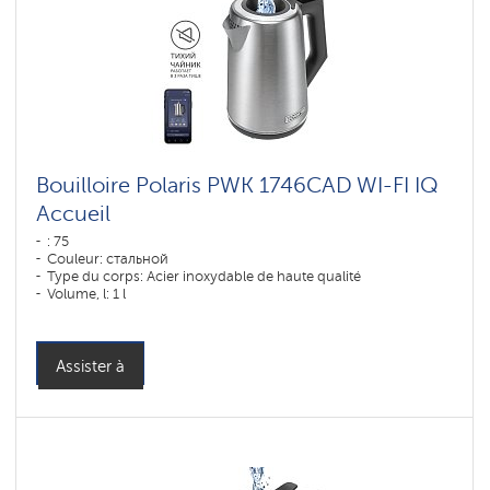
SilentPro
Bouilloires
Wi-
Fi
Polaris
IQ
home
Bouilloires
PRO
Bouilloire Polaris PWK 1746CAD WI-FI IQ
COLLECTION
Accueil
: 75
Couleur: стальной
Type du corps: Acier inoxydable de haute qualité
Volume, l: 1 l
Assister à