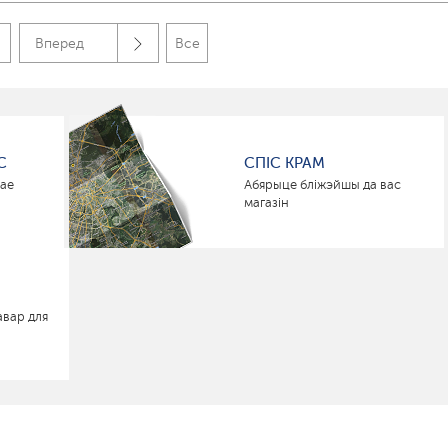
Вперед
Все
С
СПІС КРАМ
нае
Абярыце бліжэйшы да вас
магазін
авар для