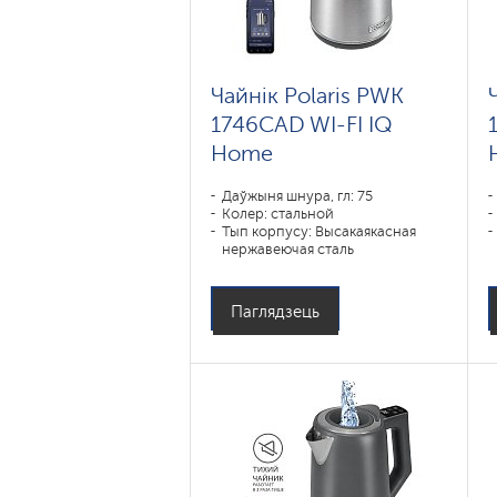
Чайнік Polaris PWK
1746CAD WI-FI IQ
Home
Даўжыня шнура, гл: 75
Колер: стальной
Тып корпусу: Высакаякасная
нержавеючая сталь
Аб'ём, л: 1
Магутнасць, Вт: 1850-2200
Паглядзець