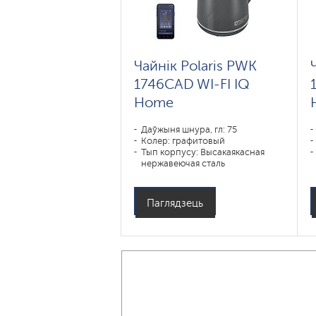
Чайнік Polaris PWK
1746CAD WI-FI IQ
Home
Даўжыня шнура, гл: 75
Колер: графитовый
Тып корпусу: Высакаякасная
нержавеючая сталь
Аб'ём, л: 1
Магутнасць, Вт: 1850-2200
Паглядзець