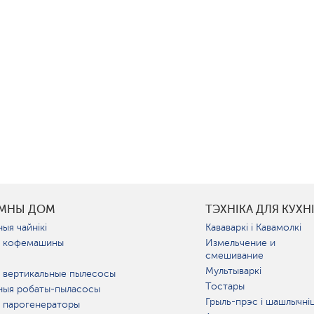
УМНЫ ДОМ
ТЭХНІКА ДЛЯ КУХН
ыя чайнікі
Кававаркі і Кавамолкі
 кофемашины
Измельчение и
смешивание
Мультываркі
 вертикальные пылесосы
Тостары
ныя робаты-пыласосы
Грыль-прэс і шашлычні
 парогенераторы