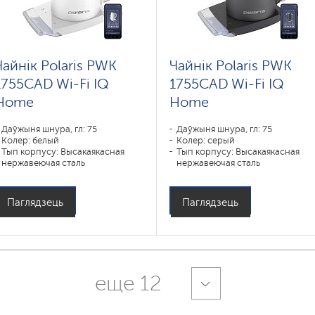
Чайнік Polaris PWK
Чайнік Polaris PWK
1755CAD Wi-Fi IQ
1755CAD Wi-Fi IQ
Home
Home
Даўжыня шнура, гл: 75
Даўжыня шнура, гл: 75
Колер: белый
Колер: серый
Тып корпусу: Высакаякасная
Тып корпусу: Высакаякасная
нержавеючая сталь
нержавеючая сталь
Аб'ём, л: 1
Аб'ём, л: 1
Магутнасць, Вт: 1850-2200
Магутнасць, Вт: 1850-2200
Паглядзець
Паглядзець
еще 12