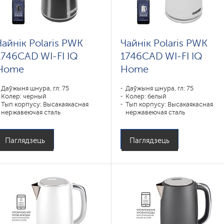
Чайнік Polaris PWK
Чайнік Polaris PWK
1746CAD WI-FI IQ
1746CAD WI-FI IQ
Home
Home
Даўжыня шнура, гл: 75
Даўжыня шнура, гл: 75
Колер: черный
Колер: белый
Тып корпусу: Высакаякасная
Тып корпусу: Высакаякасная
нержавеючая сталь
нержавеючая сталь
Аб'ём, л: 1
Аб'ём, л: 1
Магутнасць, Вт: 1850-2200
Магутнасць, Вт: 1850-2200
Паглядзець
Паглядзець