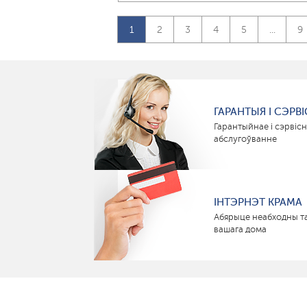
1
2
3
4
5
...
9
ГАРАНТЫЯ І СЭРВІ
Гарантыйнае і сэрвіс
абслугоўванне
ІНТЭРНЭТ КРАМА
Абярыце неабходны т
вашага дома