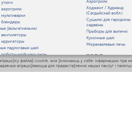
Аэрогрили
 утюги
Ходжент / Худжанд
 аэрогрили
(Сагдыйскай вобл.)
 мультиварки
Сушылкі для гародніны 
 блендеры
садавіны
ыя ўвільгатняльнікі
Прыборы для выпечкі
 вентиляторы
Кухонныя шалі
 ирригаторы
Мікрахвалевыя печы
ныя падлогавыя шалі
 роботы-мойщики окон
ПОСУД
рацоўку файлаў cookie, якія ўключаюць у сябе: інфармацыю пра м
ныя мультиварки
адзеныя апрацоўваюцца для прадастаўлення нашых паслуг і паляпшэ
Polaris IQ Home
АТ
атняльнікі
лятары
раачышчальнікі
ГАРАЧАЯ ЛІНІЯ
+375 257 636 443