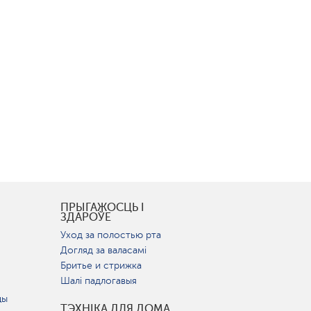
І
ПРЫГАЖОСЦЬ І
ЗДАРОЎЕ
Уход за полостью рта
Догляд за валасамі
Бритье и стрижка
Шалі падлогавыя
цы
ТЭХНІКА ДЛЯ ДОМА