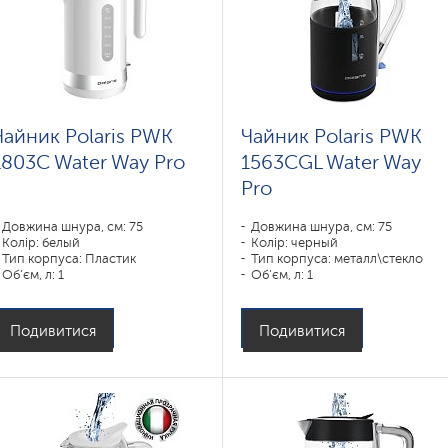
Чайник Polaris PWK
Чайник Polaris PWK
1803C Water Way Pro
1563CGL Water Way
Pro
Довжина шнура, см: 75
Довжина шнура, см: 75
Колір: белый
Колір: черный
Тип корпуса: Пластик
Тип корпуса: металл\стекло
Об'єм, л: 1
Об'єм, л: 1
Потужність, Вт: 1850-2200
Потужність, Вт: 1850-2200
Подивитися
Подивитися