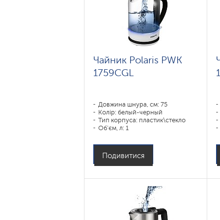
Чайник Polaris PWK
1759CGL
Довжина шнура, см: 75
Колір: белый-черный
Тип корпуса: пластик\стекло
Об'єм, л: 1
Потужність, Вт: 1850-2200
Подивитися