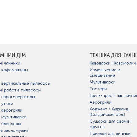
УМНИЙ ДІМ
ТЕХНІКА ДЛЯ КУХНІ
ні чайники
Кавоварки і Кавомолки
 кофемашины
Измельчение и
смешивание
Мультиварки
 вертикальные пылесосы
Тостери
ні роботи-пилососи
Гриль-прес і шашлични
 парогенераторы
Аэрогрили
 утюги
Ходжент / Худжанд
 аэрогрили
(Согдийская обл.)
 мультиварки
Сушарки для овочів і
 блендеры
фруктів
ні зволожувачі
Прилади для випічки