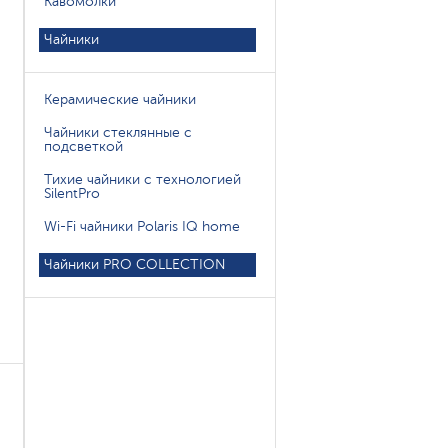
Кавомолки
Чайники
Керамические чайники
Чайники стеклянные с
подсветкой
Тихие чайники с технологией
SilentPro
Wi-Fi чайники Polaris IQ home
Чайники PRO COLLECTION