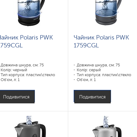
Чайник Polaris PWK
Чайник Polaris PWK
1759CGL
1759CGL
Довжина шнура, см: 75
Довжина шнура, см: 75
Колір: черный
Колір: серый
Тип корпуса: пластик\стекло
Тип корпуса: пластик\стекло
Об'єм, л: 1
Об'єм, л: 1
Потужність, Вт: 1850-2200
Потужність, Вт: 1850-2200
Подивитися
Подивитися