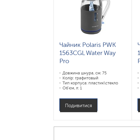
Чайник Polaris PWK
1563CGL Water Way
Pro
Довжина шнура, см: 75
Колір: графитовый
Тип корпуса: пластик\стекло
Об'єм, л: 1
Потужність, Вт: 1850-2200
Подивитися