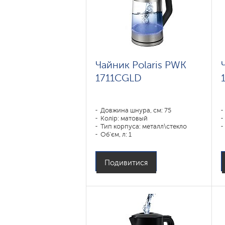
Чайник Polaris PWK
1711CGLD
Довжина шнура, см: 75
Колір: матовый
Тип корпуса: металл\стекло
Об'єм, л: 1
Потужність, Вт: 1850-2200
Подивитися