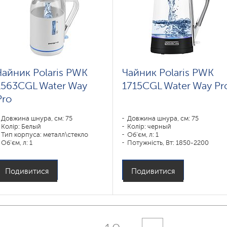
Чайник Polaris PWK
Чайник Polaris PWK
1563CGL Water Way
1715CGL Water Way Pr
Pro
Довжина шнура, см: 75
Довжина шнура, см: 75
Колір: Белый
Колір: черный
Тип корпуса: металл\стекло
Об'єм, л: 1
Об'єм, л: 1
Потужність, Вт: 1850-2200
Потужність, Вт: 1850-2200
Подивитися
Подивитися