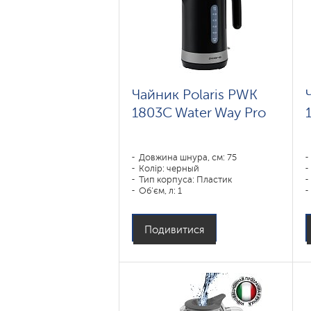
Чайник Polaris PWK
1803C Water Way Pro
Довжина шнура, см: 75
Колір: черный
Тип корпуса: Пластик
Об'єм, л: 1
Потужність, Вт: 1850-2200
Подивитися