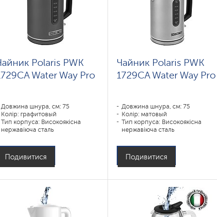
Чайник Polaris PWK
Чайник Polaris PWK
1729CA Water Way Pro
1729CA Water Way Pro
Довжина шнура, см: 75
Довжина шнура, см: 75
Колір: графитовый
Колір: матовый
Тип корпуса: Високоякісна
Тип корпуса: Високоякісна
нержавіюча сталь
нержавіюча сталь
Об'єм, л: 1
Об'єм, л: 1
Потужність, Вт: 1850-2200
Потужність, Вт: 1850-2200
Подивитися
Подивитися