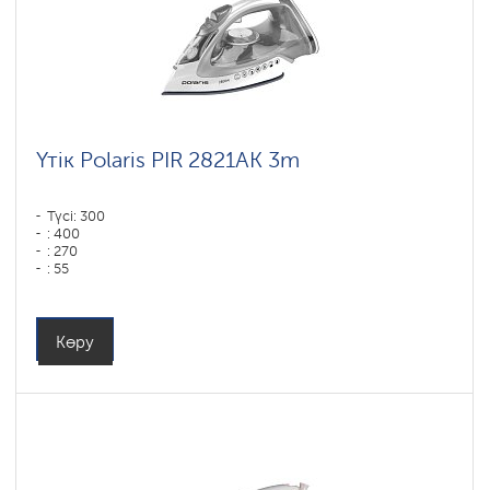
Үтік Polaris PIR 2821AK 3m
Түсі: 300
: 400
: 270
: 55
Түсі: белый-серебряный
Табан типі: PRO 6 X-Slide Ceramic
Қуаты, Вт: 2800
Көру