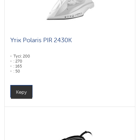
Үтік Polaris PIR 2430K
Түсі: 200
: 270
: 165
: 50
Түсі: белый
Табан типі: PRO 6 X-Slide Ceramic
Қуаты, Вт: 2400
Көру