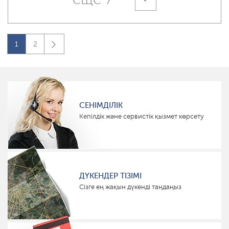
1
2
СЕНІМДІЛІК
Кепілдік және сервистік қызмет көрсету
ДҮКЕНДЕР ТІЗІМІ
Сізге ең жақын дүкенді таңдаңыз