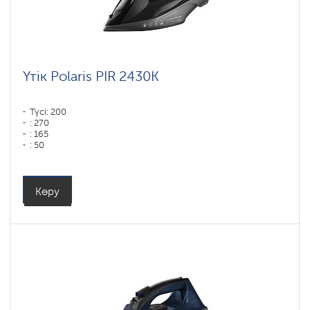
Үтік Polaris PIR 2430K
Түсі: 200
: 270
: 165
: 50
Түсі: Черный
Табан типі: PRO 6 X-Slide Ceramic
Қуаты, Вт: 2400
Көру