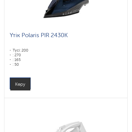
Үтік Polaris PIR 2430K
Түсі: 200
: 270
: 165
: 50
Түсі: синий
Табан типі: PRO 6 X-Slide Ceramic
Қуаты, Вт: 2400
Көру