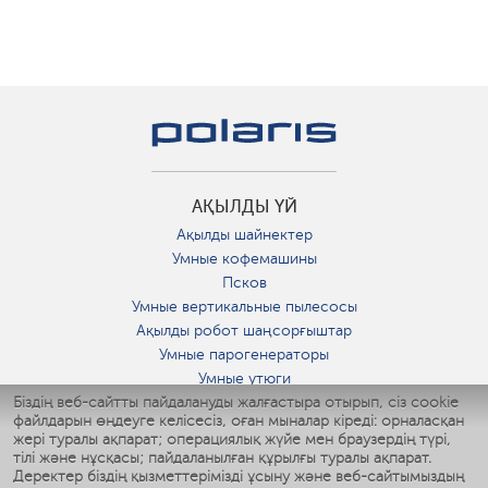
АҚЫЛДЫ ҮЙ
Ақылды шайнектер
Умные кофемашины
Псков
Умные вертикальные пылесосы
Ақылды робот шаңсорғыштар
Умные парогенераторы
Умные утюги
Біздің веб-сайтты пайдалануды жалғастыра отырып, сіз cookie
Умные аэрогрили
файлдарын өңдеуге келісесіз, оған мыналар кіреді: орналасқан
Умные мультиварки
жері туралы ақпарат; операциялық жүйе мен браузердің түрі,
Умные блендеры
тілі және нұсқасы; пайдаланылған құрылғы туралы ақпарат.
Ақылды дымқылдатқыштар
Деректер біздің қызметтерімізді ұсыну және веб-сайтымыздың