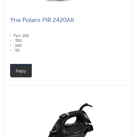
Үтік Polaris PIR 2420AK
Түсі: 190
: 350
: 180
: 50
Түсі: Белый-Бирюзовый
Табан типі: PRO 6 X-Slide Ceramic
Қуаты, Вт: 2400
Көру