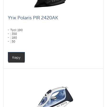
Үтік Polaris PIR 2420AK
Түсі: 190
: 350
: 180
: 50
Түсі: черный
Табан типі: PRO 6 X-Slide Ceramic
Қуаты, Вт: 2400
Көру