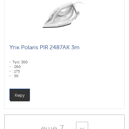
Үтік Polaris PIR 2487AK 3m
Түсі: 300
: 260
: 175
: 50
Табан типі: PRO 6 X-Slide Ceramic
Қуаты, Вт: 2400
Көру
еще 7