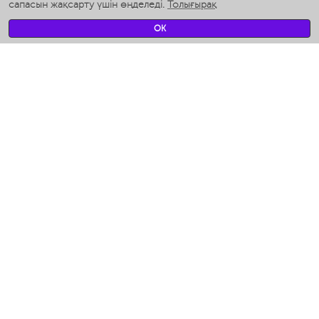
сапасын жақсарту үшін өңделеді.
Толығырақ
Умные вентиляторы
Умные ирригаторы
OK
Жуынатын бөлменің ақылды таразы
Умные роботы-мойщики окон
Ақылды мультипісіргіш
Мерч Polaris IQ Home
КЛИМАТ
Ылғалдандырғыштар
Желдеткіштер
Ауа тазартқыштар
АСҮЙ АРНАЛҒАН ТЕХНИКА
Кофеқайнатқыштар және кофе ұнтақтағыштар
Измельчение и смешивание
Мультипісіргіш
Тостерлер
Гриль-пресс және кәуап пісіргіштер
Аэрогрили
Ходжент / Худжанд (Согдийская обл.)