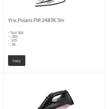
Үтік Polaris PIR 2483K 3m
Түсі: 300
: 300
: 175
: 50
Түсі: белый-синий
Табан типі: PRO 6 X-Slide Ceramic
Қуаты, Вт: 2400
Көру