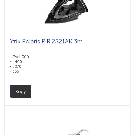
Үтік Polaris PIR 2821AK 3m
Түсі: 300
: 400
: 270
: 55
Түсі: черный-графит
Табан типі: PRO 6 X-Slide Ceramic
Қуаты, Вт: 2800
Көру