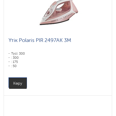
Үтік Polaris PIR 2497AK 3M
Түсі: 300
: 300
: 175
: 50
Түсі: розовый-белый
Табан типі: PRO 6 X-Slide Ceramic
Қуаты, Вт: 2400
Көру