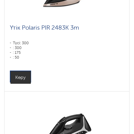
Үтік Polaris PIR 2483K 3m
Түсі: 300
: 300
: 175
: 50
Табан типі: PRO 6 X-Slide Ceramic
Қуаты, Вт: 2400
Көру