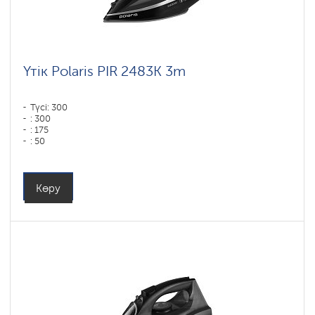
Үтік Polaris PIR 2483K 3m
Түсі: 300
: 300
: 175
: 50
Түсі: черный-серебряный
Табан типі: Керамикалық жабын PRO 5 Ceramic
Қуаты, Вт: 2400
Көру