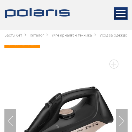
Басты бет
Каталог
Үйге арналған техника
Уход за одеждой
2 ЖЫЛ КЕПІЛДІК