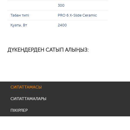
300
Табан типі
PRO 6 X-Slide Ceramic
Қуаты, Вт
2400
ДҮКЕНДЕРДЕН САТЫП АЛЫҢЫЗ:
СИПАТТАМАСЫ
СИПАТТАМАЛАРЫ
ПІКІРЛЕР