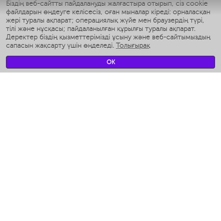
Біздің веб-сайтты пайдалануды жалғастыра отырып, сіз cookie
Умные аэрогрили
файлдарын өңдеуге келісесіз, оған мыналар кіреді: орналасқан
Умные мультиварки
жері туралы ақпарат; операциялық жүйе мен браузердің түрі,
Умные блендеры
тілі және нұсқасы; пайдаланылған құрылғы туралы ақпарат.
Ақылды дымқылдатқыштар
Деректер біздің қызметтерімізді ұсыну және веб-сайтымыздың
сапасын жақсарту үшін өңделеді.
Толығырақ
Умные вентиляторы
Умные ирригаторы
OK
Жуынатын бөлменің ақылды таразы
Умные роботы-мойщики окон
Ақылды мультипісіргіш
Мерч Polaris IQ Home
КЛИМАТ
Ылғалдандырғыштар
Желдеткіштер
Ауа тазартқыштар
АСҮЙ АРНАЛҒАН ТЕХНИКА
Кофеқайнатқыштар және кофе ұнтақтағыштар
Измельчение и смешивание
Мультипісіргіш
Тостерлер