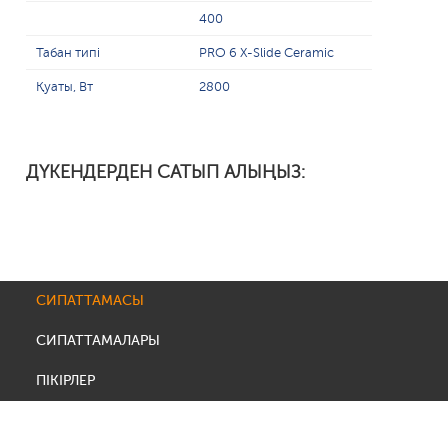
400
Табан типі
PRO 6 X-Slide Ceramic
Қуаты, Вт
2800
ДҮКЕНДЕРДЕН САТЫП АЛЫҢЫЗ:
СИПАТТАМАСЫ
СИПАТТАМАЛАРЫ
ПІКІРЛЕР