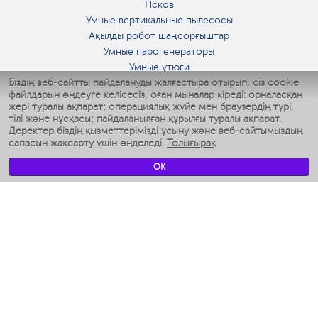
Псков
Умные вертикальные пылесосы
Ақылды робот шаңсорғыштар
Умные парогенераторы
Умные утюги
Біздің веб-сайтты пайдалануды жалғастыра отырып, сіз cookie
Умные аэрогрили
файлдарын өңдеуге келісесіз, оған мыналар кіреді: орналасқан
Умные мультиварки
жері туралы ақпарат; операциялық жүйе мен браузердің түрі,
Умные блендеры
тілі және нұсқасы; пайдаланылған құрылғы туралы ақпарат.
Ақылды дымқылдатқыштар
Деректер біздің қызметтерімізді ұсыну және веб-сайтымыздың
сапасын жақсарту үшін өңделеді.
Толығырақ
Умные вентиляторы
Умные ирригаторы
OK
Жуынатын бөлменің ақылды таразы
Умные роботы-мойщики окон
Ақылды мультипісіргіш
Мерч Polaris IQ Home
КЛИМАТ
Ылғалдандырғыштар
Желдеткіштер
Ауа тазартқыштар