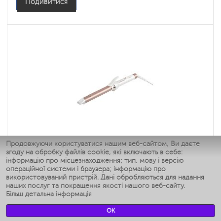
Подивитися
Щипці для моделювання Polaris PHS
Продовжуючи користуватися нашим веб-сайтом, Ви даєте
згоду на обробку файлів cookie, які включають в себе:
2517Mi
інформацію про місцезнаходження; тип, мову і версію
операційної системи і браузера; інформацію про
: 4
використовуваний пристрій. Дані обробляються для надання
Колір: белый-розовое золото
наших послуг та покращення якості нашого веб-сайту.
Потужність, Вт: 45
Більш детальна інформація
OK
Подивитися