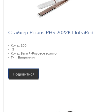
Стайлер Polaris PHS 2022KT InfraRed
Колір: 200
: 5
Колір: Белый-Розовое золото
Тип: Випрямляч
Матеріал покриття пластин: DUO CERAMIC
Потужність, Вт: 50
Подивитися