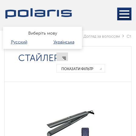
Стайлер
Фени
Фени-
Виберіть мову
гребінці
Головна
Каталог
краса і здоров'я
Догляд за волоссям
Стай
Русский
Українська
Выпрямители
СТАЙЛЕР
Электрощипцы
ПОКАЗАТИ ФІЛЬТР