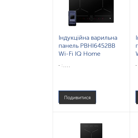
Індукційна варильна
панель PBHI6452BB
Wi-Fi IQ Home
: , , , ,
Подивитися