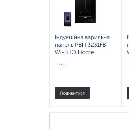
Індукційна варильна
панель PBHI3231FB
Wi-Fi IQ Home
: , , , ,
Подивитися