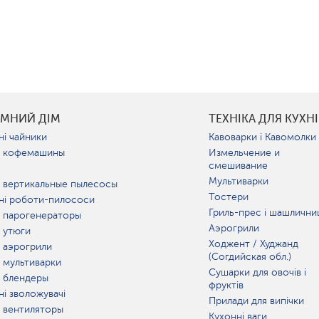
УМНИЙ ДІМ
ТЕХНІКА ДЛЯ КУХНІ
ні чайники
Кавоварки і Кавомолки
 кофемашины
Измельчение и
смешивание
Мультиварки
 вертикальные пылесосы
Тостери
ні роботи-пилососи
Гриль-прес і шашлични
 парогенераторы
Аэрогрили
 утюги
Ходжент / Худжанд
 аэрогрили
(Согдийская обл.)
 мультиварки
Сушарки для овочів і
 блендеры
фруктів
ні зволожувачі
Прилади для випічки
 вентиляторы
Кухонні ваги