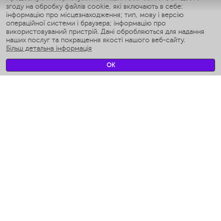
згоду на обробку файлів cookie, які включають в себе:
Умные аэрогрили
інформацію про місцезнаходження; тип, мову і версію
Умные мультиварки
операційної системи і браузера; інформацію про
Умные блендеры
використовуваний пристрій. Дані обробляються для надання
Розумні зволожувачі
наших послуг та покращення якості нашого веб-сайту.
Більш детальна інформація
Умные вентиляторы
Умные ирригаторы
OK
Розумні підлогові ваги
Умные роботы-мойщики окон
Розумні мультиварки
Мерч Polaris IQ Home
КЛІМАТ
зволожувачі
Вентилятори
очищувачі повітря
ТЕХНІКА ДЛЯ КУХНІ
Кавоварки і Кавомолки
Измельчение и смешивание
Мультиварки