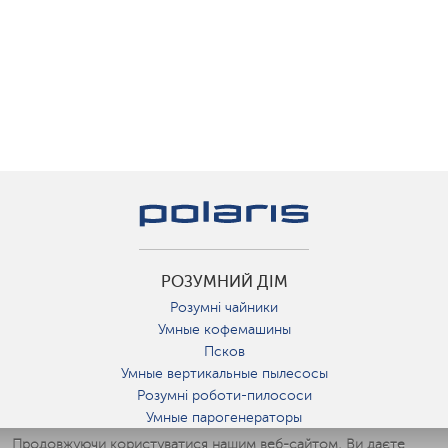
РОЗУМНИЙ ДІМ
Розумні чайники
Умные кофемашины
Псков
Умные вертикальные пылесосы
Розумні роботи-пилососи
Умные парогенераторы
Умные утюги
Продовжуючи користуватися нашим веб-сайтом, Ви даєте