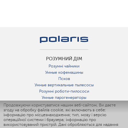
РОЗУМНИЙ ДІМ
Розумні чайники
Умные кофемашины
Псков
Умные вертикальные пылесосы
Розумні роботи-пилососи
Умные парогенераторы
Умные утюги
Продовжуючи користуватися нашим веб-сайтом, Ви даєте
згоду на обробку файлів cookie, які включають в себе:
Умные аэрогрили
інформацію про місцезнаходження; тип, мову і версію
Умные мультиварки
операційної системи і браузера; інформацію про
Умные блендеры
використовуваний пристрій. Дані обробляються для надання