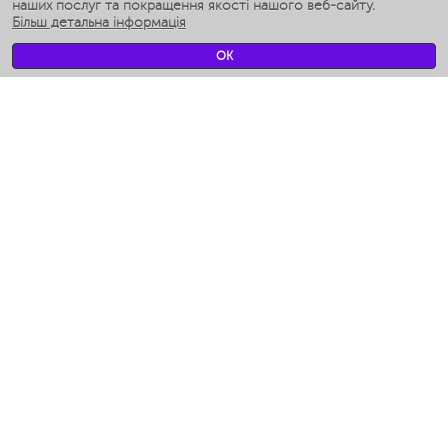
Розумні зволожувачі
наших послуг та покращення якості нашого веб-сайту.
Більш детальна інформація
Умные вентиляторы
Умные ирригаторы
OK
Розумні підлогові ваги
Умные роботы-мойщики окон
Розумні мультиварки
Мерч Polaris IQ Home
КЛІМАТ
зволожувачі
Вентилятори
очищувачі повітря
ТЕХНІКА ДЛЯ КУХНІ
Кавоварки і Кавомолки
Измельчение и смешивание
Мультиварки
Тостери
Гриль-прес і шашличниці
Аэрогрили
Ходжент / Худжанд (Согдийская обл.)