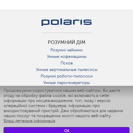
РОЗУМНИЙ ДІМ
Розумні чайники
Умные кофемашины
Псков
Умные вертикальные пылесосы
Розумні роботи-пилососи
Умные парогенераторы
Умные утюги
Продовжуючи користуватися нашим веб-сайтом, Ви даєте
згоду на обробку файлів cookie, які включають в себе:
Умные аэрогрили
інформацію про місцезнаходження; тип, мову і версію
Умные мультиварки
операційної системи і браузера; інформацію про
Умные блендеры
використовуваний пристрій. Дані обробляються для надання
Розумні зволожувачі
наших послуг та покращення якості нашого веб-сайту.
Більш детальна інформація
Умные вентиляторы
Умные ирригаторы
OK