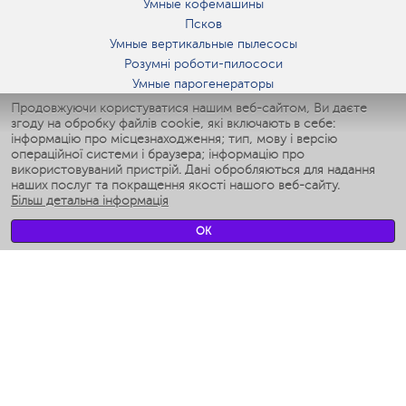
Умные кофемашины
Псков
Умные вертикальные пылесосы
Розумні роботи-пилососи
Умные парогенераторы
Умные утюги
Продовжуючи користуватися нашим веб-сайтом, Ви даєте
згоду на обробку файлів cookie, які включають в себе:
Умные аэрогрили
інформацію про місцезнаходження; тип, мову і версію
Умные мультиварки
операційної системи і браузера; інформацію про
Умные блендеры
використовуваний пристрій. Дані обробляються для надання
Розумні зволожувачі
наших послуг та покращення якості нашого веб-сайту.
Більш детальна інформація
Умные вентиляторы
Умные ирригаторы
OK
Розумні підлогові ваги
Умные роботы-мойщики окон
Розумні мультиварки
Мерч Polaris IQ Home
КЛІМАТ
зволожувачі
Вентилятори
очищувачі повітря