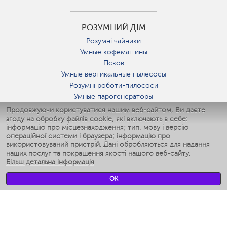
РОЗУМНИЙ ДІМ
Розумні чайники
Умные кофемашины
Псков
Умные вертикальные пылесосы
Розумні роботи-пилососи
Умные парогенераторы
Умные утюги
Продовжуючи користуватися нашим веб-сайтом, Ви даєте
згоду на обробку файлів cookie, які включають в себе:
Умные аэрогрили
інформацію про місцезнаходження; тип, мову і версію
Умные мультиварки
операційної системи і браузера; інформацію про
Умные блендеры
використовуваний пристрій. Дані обробляються для надання
Розумні зволожувачі
наших послуг та покращення якості нашого веб-сайту.
Більш детальна інформація
Умные вентиляторы
Умные ирригаторы
OK
Розумні підлогові ваги
Умные роботы-мойщики окон
Розумні мультиварки
Мерч Polaris IQ Home