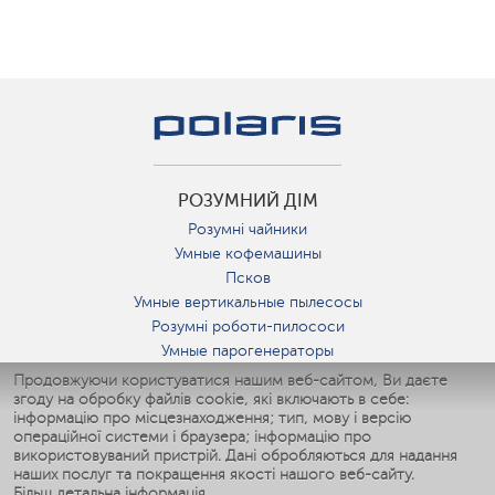
РОЗУМНИЙ ДІМ
Розумні чайники
Умные кофемашины
Псков
Умные вертикальные пылесосы
Розумні роботи-пилососи
Умные парогенераторы
Умные утюги
Продовжуючи користуватися нашим веб-сайтом, Ви даєте
згоду на обробку файлів cookie, які включають в себе:
Умные аэрогрили
інформацію про місцезнаходження; тип, мову і версію
Умные мультиварки
операційної системи і браузера; інформацію про
Умные блендеры
використовуваний пристрій. Дані обробляються для надання
Розумні зволожувачі
наших послуг та покращення якості нашого веб-сайту.
Більш детальна інформація