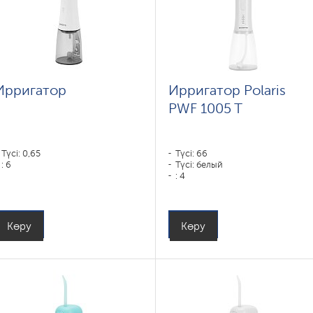
Ирригатор
Ирригатор Polaris
PWF 1005 T
Түсі: 0,65
Түсі: 66
: 6
Түсі: белый
: 4
Көру
Көру