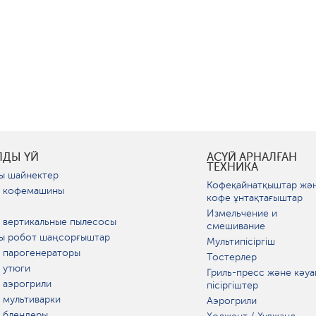
ЛДЫ ҮЙ
АСҮЙ АРНАЛҒАН
ТЕХНИКА
ы шайнектер
Кофеқайнатқыштар жә
 кофемашины
кофе ұнтақтағыштар
Измельчение и
 вертикальные пылесосы
смешивание
ы робот шаңсорғыштар
Мультипісіргіш
 парогенераторы
Тостерлер
 утюги
Гриль-пресс және кәуа
 аэрогрили
пісіргіштер
 мультиварки
Аэрогрили
 блендеры