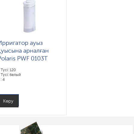
Ирригатор ауыз
қуысына арналған
Polaris PWF 0103T
Түсі: 120
Түсі: белый
: 4
Көру