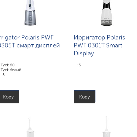
Irrigator Polaris PWF
Ирригатор Polaris
0305T смарт дисплей
PWF 0301T Smart
Display
Түсі: 60
: 5
Түсі: белый
: 5
Көру
Көру