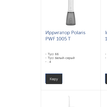
Ирригатор Polaris
PWF 1005 T
Түсі: 66
Түсі: белый-серый
: 4
Көру