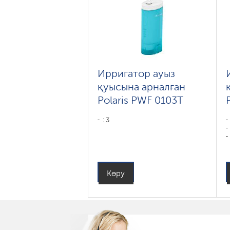
Ирригатор ауыз
қуысына арналған
Polaris PWF 0103T
: 3
Көру