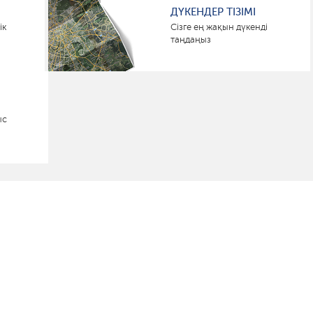
ДҮКЕНДЕР ТІЗІМІ
ік
Сізге ең жақын дүкенді
таңдаңыз
ыс