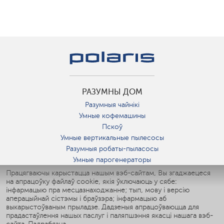
РАЗУМНЫ ДОМ
Разумныя чайнікі
Умные кофемашины
Пскоў
Умные вертикальные пылесосы
Разумныя робаты-пыласосы
Умные парогенераторы
Умные утюги
Працягваючы карыстацца нашым вэб-сайтам, Вы згаджаецеся
на апрацоўку файлаў cookie, якія ўключаюць у сябе:
Умные аэрогрили
інфармацыю пра месцазнаходжанне; тып, мову і версію
Умные мультиварки
аперацыйнай сістэмы і браўзэра; інфармацыю аб
Умные блендеры
выкарыстоўваным прыладзе. Дадзеныя апрацоўваюцца для
Разумныя ўвільгатняльнікі
прадастаўлення нашых паслуг і паляпшэння якасці нашага вэб-