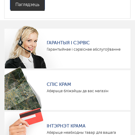
Паглядзець
ГАРАНТЫЯ І СЭРВІС
Гарантыйнае і сэрвіснае абслугоўванне
СПІС КРАМ
Абярыце бліжэйшы да вас магазін
ІНТЭРНЭТ КРАМА
Абярыце неабходны тавар для вашага