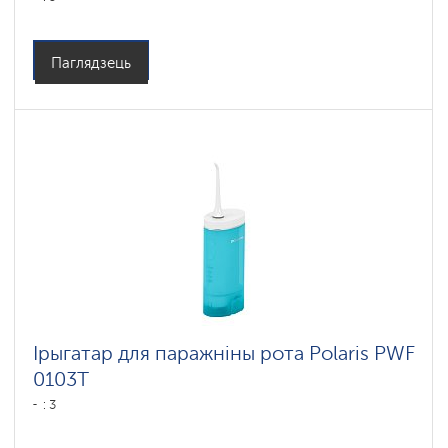
Паглядзець
Ірыгатар для паражніны рота Polaris PWF
0103T
: 3