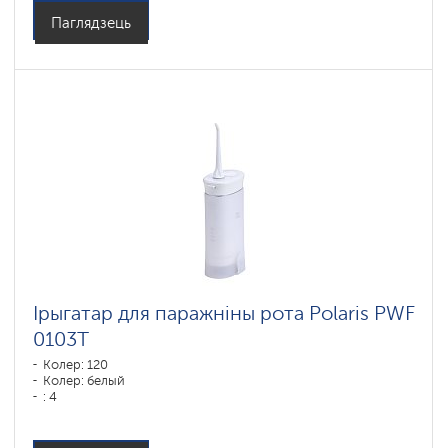
Паглядзець
Ірыгатар для паражніны рота Polaris PWF
0103T
Колер: 120
Колер: белый
: 4