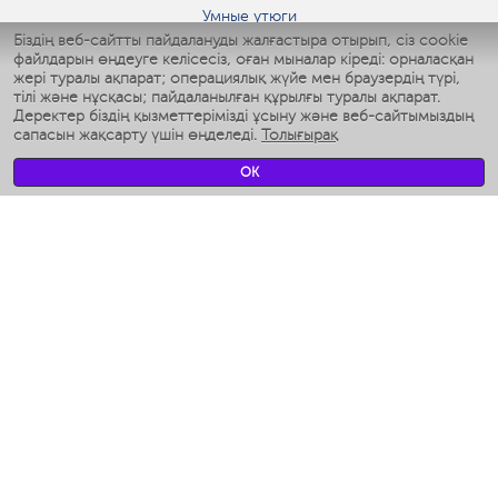
Умные утюги
Біздің веб-сайтты пайдалануды жалғастыра отырып, сіз cookie
Умные аэрогрили
файлдарын өңдеуге келісесіз, оған мыналар кіреді: орналасқан
Умные мультиварки
жері туралы ақпарат; операциялық жүйе мен браузердің түрі,
Умные блендеры
тілі және нұсқасы; пайдаланылған құрылғы туралы ақпарат.
Ақылды дымқылдатқыштар
Деректер біздің қызметтерімізді ұсыну және веб-сайтымыздың
сапасын жақсарту үшін өңделеді.
Толығырақ
Умные вентиляторы
Умные ирригаторы
OK
Жуынатын бөлменің ақылды таразы
Умные роботы-мойщики окон
Ақылды мультипісіргіш
Мерч Polaris IQ Home
КЛИМАТ
Ылғалдандырғыштар
Желдеткіштер
Ауа тазартқыштар
АСҮЙ АРНАЛҒАН ТЕХНИКА
Кофеқайнатқыштар және кофе ұнтақтағыштар
Измельчение и смешивание