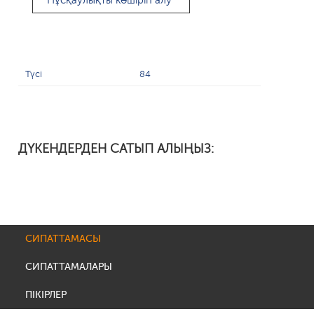
Нұсқаулықты көшіріп алу
Түсі
84
ДҮКЕНДЕРДЕН САТЫП АЛЫҢЫЗ:
СИПАТТАМАСЫ
СИПАТТАМАЛАРЫ
ПІКІРЛЕР