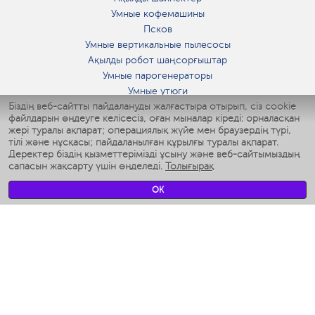
Умные кофемашины
Псков
Умные вертикальные пылесосы
Ақылды робот шаңсорғыштар
Умные парогенераторы
Умные утюги
Біздің веб-сайтты пайдалануды жалғастыра отырып, сіз cookie
Умные аэрогрили
файлдарын өңдеуге келісесіз, оған мыналар кіреді: орналасқан
Умные мультиварки
жері туралы ақпарат; операциялық жүйе мен браузердің түрі,
Умные блендеры
тілі және нұсқасы; пайдаланылған құрылғы туралы ақпарат.
Ақылды дымқылдатқыштар
Деректер біздің қызметтерімізді ұсыну және веб-сайтымыздың
сапасын жақсарту үшін өңделеді.
Толығырақ
Умные вентиляторы
Умные ирригаторы
OK
Жуынатын бөлменің ақылды таразы
Умные роботы-мойщики окон
Ақылды мультипісіргіш
Мерч Polaris IQ Home
КЛИМАТ
Ылғалдандырғыштар
Желдеткіштер