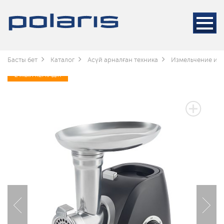
Басты бет
Каталог
Асүй арналған техника
Измельчение и 
2 ЖЫЛ КЕПІЛДІК