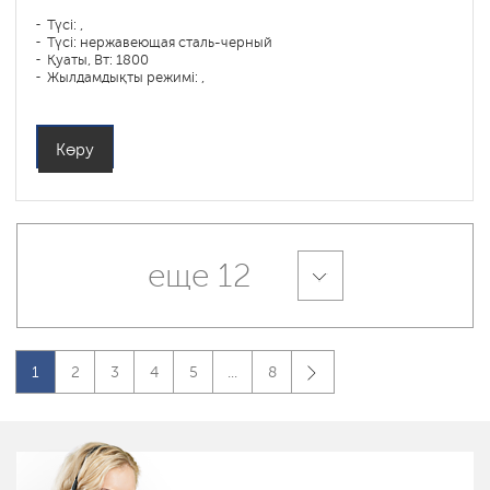
Түсі: ,
Түсі: нержавеющая сталь-черный
Қуаты, Вт: 1800
Жылдамдықты режимі: ,
Көру
еще 12
1
2
3
4
5
...
8