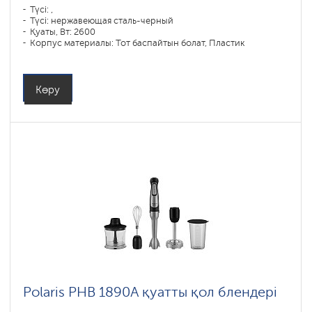
Түсі: ,
Түсі: нержавеющая сталь-черный
Қуаты, Вт: 2600
Корпус материалы: Тот баспайтын болат, Пластик
Құмыра материалы: Әйнек
Көру
Polaris PHB 1890A қуатты қол блендері