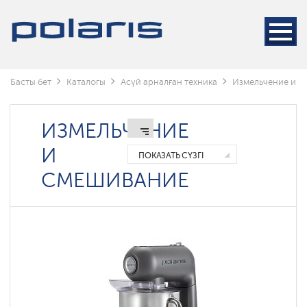
Блендерлер
және
миксерлер
Кухонные
машины
Басты бет
Каталогы
Асүй арналған техника
Измельчение и с
Шырынсыққыштар
Ет
тартқыштар
ИЗМЕЛЬЧЕНИЕ
И
ПОКАЗАТЬ СҮЗГІ
СМЕШИВАНИЕ