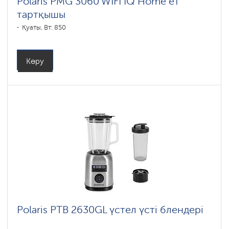
Polaris PMG 3060 WIFI IQ Home ет
тартқышы
Қуаты, Вт: 850
Көру
Polaris PTB 2630GL үстел үсті блендері