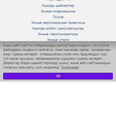
Ақылды шайнектер
Умные кофемашины
Псков
Умные вертикальные пылесосы
Ақылды робот шаңсорғыштар
Умные парогенераторы
Умные утюги
Біздің веб-сайтты пайдалануды жалғастыра отырып, сіз cookie
Умные аэрогрили
файлдарын өңдеуге келісесіз, оған мыналар кіреді: орналасқан
Умные мультиварки
жері туралы ақпарат; операциялық жүйе мен браузердің түрі,
Умные блендеры
тілі және нұсқасы; пайдаланылған құрылғы туралы ақпарат.
Ақылды дымқылдатқыштар
Деректер біздің қызметтерімізді ұсыну және веб-сайтымыздың
сапасын жақсарту үшін өңделеді.
Толығырақ
Умные вентиляторы
Умные ирригаторы
OK
Жуынатын бөлменің ақылды таразы
Умные роботы-мойщики окон
Ақылды мультипісіргіш
Мерч Polaris IQ Home
КЛИМАТ
Ылғалдандырғыштар