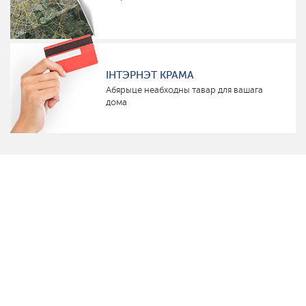
ІНТЭРНЭТ КРАМА
Абярыце неабходны тавар для вашага
дома