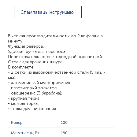
Спампаваць інструкцыю
Высокая производительность: до 2 кг фарша в
минуту!
Функция реверса.
Удобная ручка для переноса.
Переключатель со светодиодной подсветкой.
Отсек для хранения шнура.
В комплекте:
- 2 сетки из высококачественной стали (5 мм, 7
мм);
- алюминиевый мясоприемник;
- пластиковый толкатель;
- овощерезка (3 барабана);
- крупная терка;
- мелкая терка;
- терка для шинкования.
Колер
100
Магутнасць, Вт
180