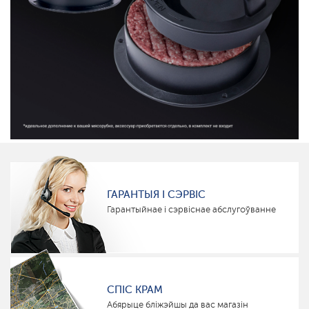
ГАРАНТЫЯ І СЭРВІС
Гарантыйнае і сэрвіснае абслугоўванне
СПІС КРАМ
Абярыце бліжэйшы да вас магазін