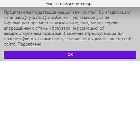
Умные парогенераторы
Умные утюги
Працягваючы карыстацца нашым вэб-сайтам, Вы згаджаецеся
на апрацоўку файлаў cookie, якія ўключаюць у сябе:
Умные аэрогрили
інфармацыю пра месцазнаходжанне; тып, мову і версію
Умные мультиварки
аперацыйнай сістэмы і браўзэра; інфармацыю аб
Умные блендеры
выкарыстоўваным прыладзе. Дадзеныя апрацоўваюцца для
Разумныя ўвільгатняльнікі
прадастаўлення нашых паслуг і паляпшэння якасці нашага вэб-
сайта.
Падрабязна
Умные вентиляторы
Умные ирригаторы
OK
Разумныя падлогавыя шалі
Умные роботы-мойщики окон
Разумныя мультиварки
Мерч Polaris IQ Home
КЛІМАТ
Увільгатняльнікі
Вентылятары
Паветраачышчальнікі
ТЭХНІКА ДЛЯ КУХНІ
Кававаркі і Кавамолкі