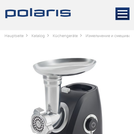
Hauptseite
Katalog
Küchengeräte
Измельчение и смешиван