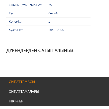
Сымның ұзындығы, см
75
Түсі
белый
Көлемі, л
1
Қуаты, Вт
1850-2200
ДҮКЕНДЕРДЕН САТЫП АЛЫҢЫЗ:
СИПАТТАМАСЫ
СИПАТТАМАЛАРЫ
ПІКІРЛЕР