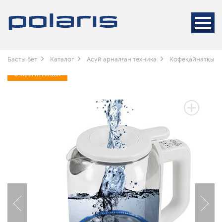
Басты бет
Каталог
Асүй арналған техника
Кофеқайнатқышт
3 ЖЫЛ КЕПІЛДІК