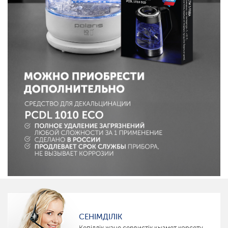
СЕНІМДІЛІК
Кепілдік және сервистік қызмет көрсету