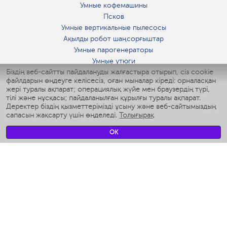
Умные кофемашины
Псков
Умные вертикальные пылесосы
Ақылды робот шаңсорғыштар
Умные парогенераторы
Умные утюги
Біздің веб-сайтты пайдалануды жалғастыра отырып, сіз cookie
Умные аэрогрили
файлдарын өңдеуге келісесіз, оған мыналар кіреді: орналасқан
Умные мультиварки
жері туралы ақпарат; операциялық жүйе мен браузердің түрі,
Умные блендеры
тілі және нұсқасы; пайдаланылған құрылғы туралы ақпарат.
Ақылды дымқылдатқыштар
Деректер біздің қызметтерімізді ұсыну және веб-сайтымыздың
сапасын жақсарту үшін өңделеді.
Толығырақ
Умные вентиляторы
Умные ирригаторы
OK
Жуынатын бөлменің ақылды таразы
Умные роботы-мойщики окон
Ақылды мультипісіргіш
Мерч Polaris IQ Home
КЛИМАТ
Ылғалдандырғыштар
Желдеткіштер