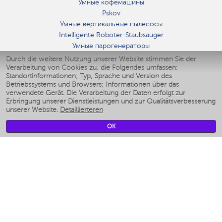
Умные кофемашины
Pskov
Умные вертикальные пылесосы
Intelligente Roboter-Staubsauger
Умные парогенераторы
Умные утюги
Durch die weitere Nutzung unserer Website stimmen Sie der
Verarbeitung von Cookies zu, die Folgendes umfassen:
Умные аэрогрили
Standortinformationen; Typ, Sprache und Version des
Умные мультиварки
Betriebssystems und Browsers; Informationen über das
Умные блендеры
verwendete Gerät. Die Verarbeitung der Daten erfolgt zur
Smarte befeuchter
Erbringung unserer Dienstleistungen und zur Qualitätsverbesserung
unserer Website.
Detaillierteren
Умные вентиляторы
Умные ирригаторы
OK
Smarte Personenwaage
Умные роботы-мойщики окон
Smarter Multikocher
Мерч Polaris IQ Home
KLIMA
Luftbefeuchter
Ventilatoren
Luftreiniger